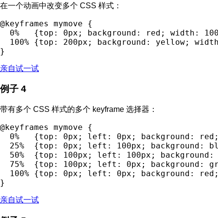
在一个动画中改变多个 CSS 样式：
@keyframes mymove {

  0%   {top: 0px; background: red; width: 100
  100% {top: 200px; background: yellow; width
亲自试一试
例子 4
带有多个 CSS 样式的多个 keyframe 选择器：
@keyframes mymove {

  0%   {top: 0px; left: 0px; background: red;
  25%  {top: 0px; left: 100px; background: bl
  50%  {top: 100px; left: 100px; background: 
  75%  {top: 100px; left: 0px; background: gr
  100% {top: 0px; left: 0px; background: red;
亲自试一试