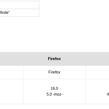
inite"
。
e
Firefox
Firefox
16.0
5.0 -moz-
4