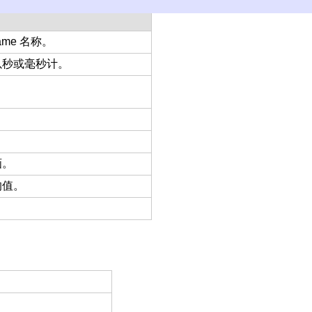
ame 名称。
以秒或毫秒计。
画。
的值。
。