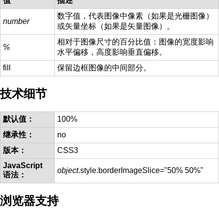
值
描述
数字值，代表图像中像素（如果是光栅图像）
number
或矢量坐标（如果是矢量图像）。
相对于图像尺寸的百分比值：图像的宽度影响
%
水平偏移，高度影响垂直偏移。
fill
保留边框图像的中间部分。
技术细节
默认值：
100%
继承性：
no
版本：
CSS3
JavaScript
object
.style.borderImageSlice="50% 50%"
语法：
浏览器支持