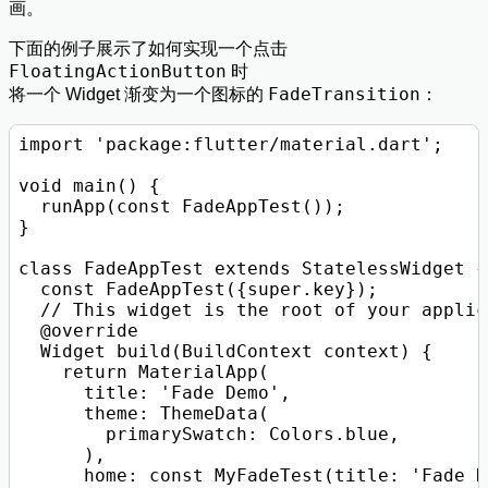
画。
下面的例子展示了如何实现一个点击
FloatingActionButton
时
FadeTransition
将一个 Widget 渐变为一个图标的
：
import 'package:flutter/material.dart';

void main() {

  runApp(const FadeAppTest());

}

class FadeAppTest extends StatelessWidget {

  const FadeAppTest({super.key});

  // This widget is the root of your applic
  @override

  Widget build(BuildContext context) {

    return MaterialApp(

      title: 'Fade Demo',

      theme: ThemeData(

        primarySwatch: Colors.blue,

      ),

      home: const MyFadeTest(title: 'Fade D