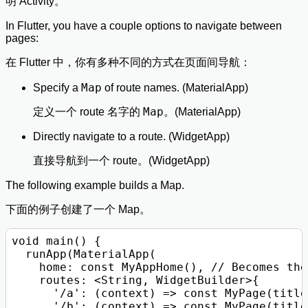
明 Activity。
In Flutter, you have a couple options to navigate between
pages:
在 Flutter 中，你有多种不同的方式在页面间导航：
Map
Specify a
of route names. (MaterialApp)
Map
定义一个 route 名字的
。(MaterialApp)
Directly navigate to a route. (WidgetApp)
直接导航到一个 route。(WidgetApp)
The following example builds a Map.
下面的例子创建了一个 Map。
void main() {

  runApp(MaterialApp(

    home: const MyAppHome(), // Becomes the
    routes: <String, WidgetBuilder>{

      '/a': (context) => const MyPage(title
      '/b': (context) => const MyPage(title