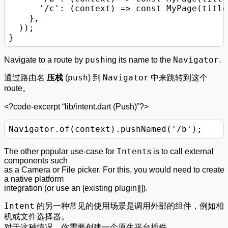
      '/c': (context) => const MyPage(title
    },

  ));

push
Navigator
Navigate to a route by
ing its name to the
.
push
Navigator
通过路由名
压栈
(
) 到
中来跳转到这个
route。
<?code-excerpt “lib/intent.dart (Push)”?>
Intent
The other popular use-case for
s is to call external
components such
as a Camera or File picker. For this, you would need to create
a native platform
integration (or use an [existing plugin][]).
Intent
的另一种常见的使用场景是调用外部的组件，例如相
机或文件选择器。
对于这种情况，你需要创建一个原生平台插件