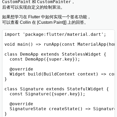
CustomPaint
CustomPainter
和
，
后者可以实现自定义的绘制算法。
如果想学习在 Flutter 中如何实现一个签名功能，
可以查看 Collin 在 [Custom Paint][] 上的回答。
import 'package:flutter/material.dart';

void main() => runApp(const MaterialApp(hom
class DemoApp extends StatelessWidget {

  const DemoApp({super.key});

  @override

  Widget build(BuildContext context) => con
}

class Signature extends StatefulWidget {

  const Signature({super.key});

  @override

  SignatureState createState() => Signature
}
