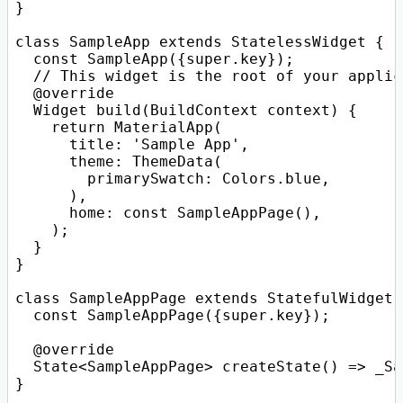
}

class SampleApp extends StatelessWidget {

  const SampleApp({super.key});

  // This widget is the root of your applic
  @override

  Widget build(BuildContext context) {

    return MaterialApp(

      title: 'Sample App',

      theme: ThemeData(

        primarySwatch: Colors.blue,

      ),

      home: const SampleAppPage(),

    );

  }

}

class SampleAppPage extends StatefulWidget {
  const SampleAppPage({super.key});

  @override

  State<SampleAppPage> createState() => _Sa
}
