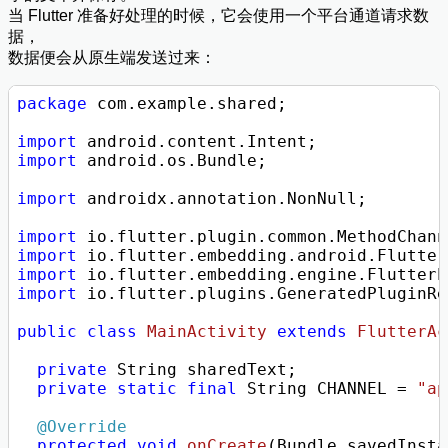
当 Flutter 准备好处理的时候，它会使用一个平台通道请求数
据，
数据便会从原生端发送过来：
package
 com.example.shared;

import
import
 android.os.Bundle;

import
 androidx.annotation.NonNull;

import
import
import
import
 io.flutter.plugins.GeneratedPluginRe
public
class
MainActivity
extends
FlutterAc
private
 String sharedText;

private
static
final
 String CHANNEL = 
"ap
@Override
protected
void
onCreate
(Bundle savedInsta