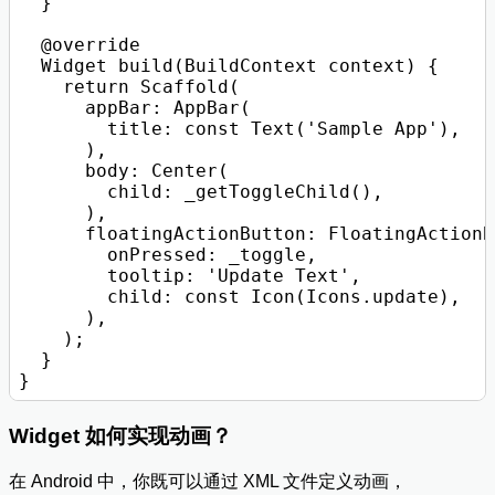
  }

  @override

  Widget build(BuildContext context) {

    return Scaffold(

      appBar: AppBar(

        title: const Text('Sample App'),

      ),

      body: Center(

        child: _getToggleChild(),

      ),

      floatingActionButton: FloatingActionB
        onPressed: _toggle,

        tooltip: 'Update Text',

        child: const Icon(Icons.update),

      ),

    );

  }

Widget 如何实现动画？
在 Android 中，你既可以通过 XML 文件定义动画，