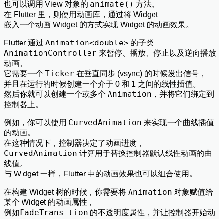
animate()
也可以调用 View 对象的
方法。
在 Flutter 里，则使用动画库，通过将 Widget
嵌入一个动画 Widget 的方式实现 Widget 的动画效果。
Animation<double>
Flutter 通过
的子类
AnimationController
来暂停、播放、停止以及逆向播放
动画。
Ticker
它需要一个
在垂直同步 (vsync) 的时候发出信号，
并且在运行的时候创建一个介于 0 和 1 之间的线性插值。
Animation
然后你就可以创建一个或多个
，并将它们绑定到
控制器上。
CurvedAnimation
例如，你可以使用
来实现一个曲线插值
的动画。
在这种情况下，控制器决定了动画进度，
CurvedAnimation
计算用于替换控制器默认线性动画的曲
线值。
与 Widget 一样，Flutter 中的动画效果也可以组合使用。
Animation
在构建 Widget 树的时候，你需要将
对象赋值给
某个 Widget 的动画属性，
FadeTransition
例如
的不透明度属性，并让控制器开始动