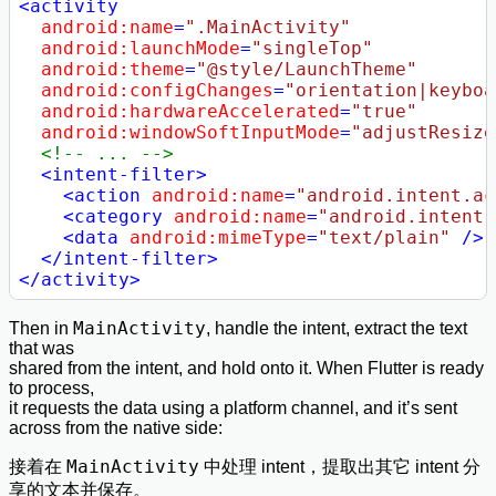
<
activity
android:name
=
".MainActivity"
android:launchMode
=
"singleTop"
android:theme
=
"@style/LaunchTheme"
android:configChanges
=
"orientation|keyboa
android:hardwareAccelerated
=
"true"
android:windowSoftInputMode
=
"adjustResize
<!-- ... -->
<
intent-filter
>
<
action
android:name
=
"android.intent.ac
<
category
android:name
=
"android.intent.
<
data
android:mimeType
=
"text/plain"
 />
</
intent-filter
>
</
activity
>
MainActivity
Then in
, handle the intent, extract the text
that was
shared from the intent, and hold onto it. When Flutter is ready
to process,
it requests the data using a platform channel, and it’s sent
across from the native side:
MainActivity
接着在
中处理 intent，提取出其它 intent 分
享的文本并保存。