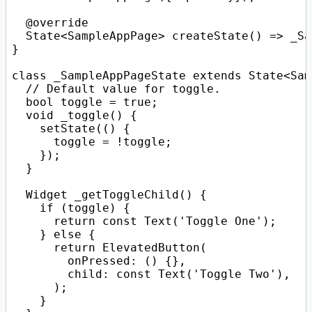
  @override

  State<SampleAppPage> createState() => _Sa
}

class _SampleAppPageState extends State<Sam
  // Default value for toggle.

  bool toggle = true;

  void _toggle() {

    setState(() {

      toggle = !toggle;

    });

  }

  Widget _getToggleChild() {

    if (toggle) {

      return const Text('Toggle One');

    } else {

      return ElevatedButton(

        onPressed: () {},

        child: const Text('Toggle Two'),

      );

    }
