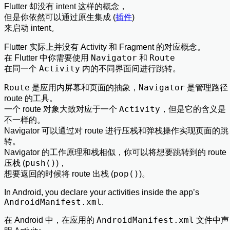
Flutter 却没有 intent 这样的概念，
但是你依然可以通过原生集成 (
插件
)
来启动 intent。
Flutter 实际上并没有 Activity 和 Fragment 的对应概念。
Navigator
Route
在 Flutter 中你需要使用
和
Activity
在同一个
内的不同界面间进行跳转。
Route
Navigator
是应用内屏幕和页面的抽象，
是管理路径
route 的工具。
Activity
一个 route 对象大致对应于一个
，但是它的含义是
不一样的。
Navigator 可以通过对 route 进行压栈和弹栈操作实现页面的跳
转。
Navigator 的工作原理和栈相似，你可以将想要跳转到的 route
push()
压栈 (
)，
pop()
想要返回的时候将 route 出栈 (
)。
In Android, you declare your activities inside the app’s
AndroidManifest.xml
.
AndroidManifest.xml
在 Android 中，在应用的
文件中声