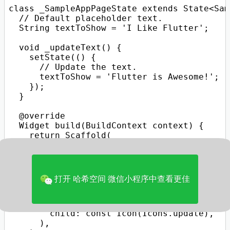
class _SampleAppPageState extends State<Sam
  // Default placeholder text.

  String textToShow = 'I Like Flutter';

  void _updateText() {

    setState(() {

      // Update the text.

      textToShow = 'Flutter is Awesome!';

    });

  }

  @override

  Widget build(BuildContext context) {

    return Scaffold(

      appBar: AppBar(

        title: const Text('Sample App'),

      ),

      body: Center(child: Text(textToShow)),
打开 哈希空间 微信小程序中查看更佳
      floatingActionButton: FloatingActionB
        onPressed: _updateText,

        tooltip: 'Update Text',

        child: const Icon(Icons.update),

      ),
