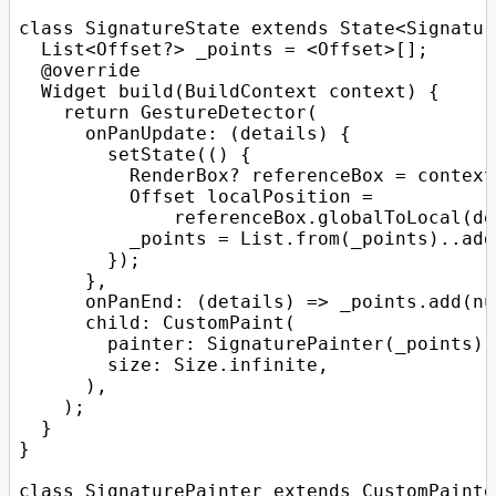
class SignatureState extends State<Signature
  List<Offset?> _points = <Offset>[];

  @override

  Widget build(BuildContext context) {

    return GestureDetector(

      onPanUpdate: (details) {

        setState(() {

          RenderBox? referenceBox = context
          Offset localPosition =

              referenceBox.globalToLocal(de
          _points = List.from(_points)..add
        });

      },

      onPanEnd: (details) => _points.add(nul
      child: CustomPaint(

        painter: SignaturePainter(_points),

        size: Size.infinite,

      ),

    );

  }

}

class SignaturePainter extends CustomPainter