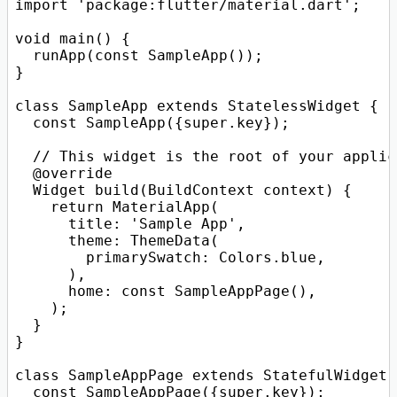
import 'package:flutter/material.dart';

void main() {

  runApp(const SampleApp());

}

class SampleApp extends StatelessWidget {

  const SampleApp({super.key});

  // This widget is the root of your applic
  @override

  Widget build(BuildContext context) {

    return MaterialApp(

      title: 'Sample App',

      theme: ThemeData(

        primarySwatch: Colors.blue,

      ),

      home: const SampleAppPage(),

    );

  }

}

class SampleAppPage extends StatefulWidget {
  const SampleAppPage({super.key});
