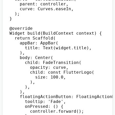
      parent: controller,

      curve: Curves.easeIn,

    );

  }

  @override

  Widget build(BuildContext context) {

    return Scaffold(

      appBar: AppBar(

        title: Text(widget.title),

      ),

      body: Center(

        child: FadeTransition(

          opacity: curve,

          child: const FlutterLogo(

            size: 100.0,

          ),

        ),

      ),

      floatingActionButton: FloatingActionB
        tooltip: 'Fade',

        onPressed: () {

          controller.forward();
