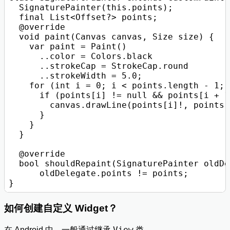
  SignaturePainter(this.points);

  final List<Offset?> points;

  @override

  void paint(Canvas canvas, Size size) {

    var paint = Paint()

      ..color = Colors.black

      ..strokeCap = StrokeCap.round

      ..strokeWidth = 5.0;

    for (int i = 0; i < points.length - 1; 
      if (points[i] != null && points[i + 1
        canvas.drawLine(points[i]!, points[
      }

    }

  }

  @override

  bool shouldRepaint(SignaturePainter oldDe
      oldDelegate.points != points;

如何创建自定义 Widget？
View
在 Android 中，一般通过继承
类，