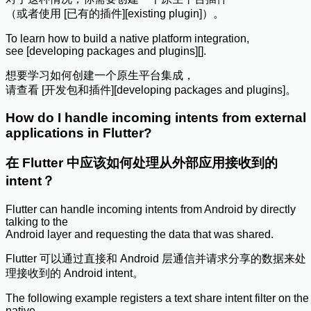
（或者使用 [已有的插件][existing plugin]）。
To learn how to build a native platform integration,
see [developing packages and plugins][].
想要学习如何创建一个原生平台集成，
请查看 [开发包和插件][developing packages and plugins]。
How do I handle incoming intents from external
applications in Flutter?
在 Flutter 中应该如何处理从外部应用接收到的
intent？
Flutter can handle incoming intents from Android by directly
talking to the
Android layer and requesting the data that was shared.
Flutter 可以通过直接和 Android 层通信并请求分享的数据来处
理接收到的 Android intent。
The following example registers a text share intent filter on the
native