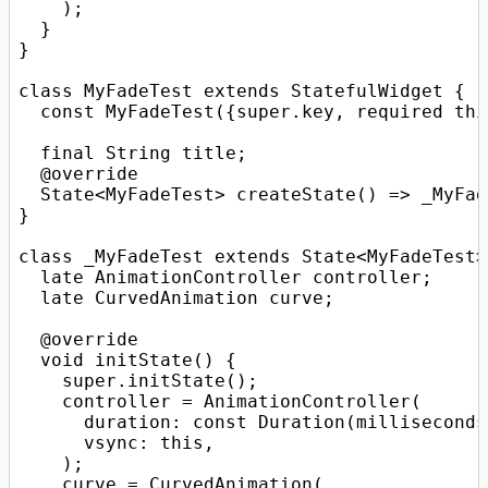
    );

  }

}

class MyFadeTest extends StatefulWidget {

  const MyFadeTest({super.key, required thi
  final String title;

  @override

  State<MyFadeTest> createState() => _MyFad
}

class _MyFadeTest extends State<MyFadeTest>
  late AnimationController controller;

  late CurvedAnimation curve;

  @override

  void initState() {

    super.initState();

    controller = AnimationController(

      duration: const Duration(milliseconds
      vsync: this,

    );

    curve = CurvedAnimation(
