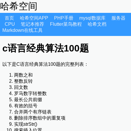
哈希空间
首页
哈希空间APP
PHP手册
mysql数据库
服务器
CPU
笔记本推荐
Flutter菜鸟教程
哈希文档
Markdown在线工具
c语言经典算法100题
以下是C语言经典算法100题的完整列表：
两数之和
整数反转
回文数
罗马数字转整数
最长公共前缀
有效的括号
合并两个有序链表
删除排序数组中的重复项
实现strStr()
搜索插入位置