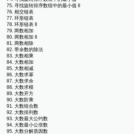
寻找旋转排序数组中的最小值 II
相交链表
环形链表
环形链表 II
两数相加
两数相加 II
两数相除
带余数的除法
大数相乘
大数相加
大数相减
大数求幂
大数求余
大数求模
大数开方
大数阶乘
大数组合数
大数排列数
大数最大公约数
大数最小公倍数
大数分解质因数