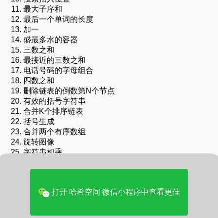
最大子序和
最后一个单词的长度
加一
盛最多水的容器
三数之和
最接近的三数之和
电话号码的字母组合
四数之和
删除链表的倒数第N个节点
有效的括号字符串
合并K个排序链表
括号生成
合并两个有序数组
旋转图像
字符串相乘
删除排序链表中的重复元素
二叉树的最大深度
对称二叉树
打开 哈希空间 微信小程序中查看更佳
二叉树的层次遍历
二叉树的锯齿形层次遍历
将有序数组转换为二叉搜索树