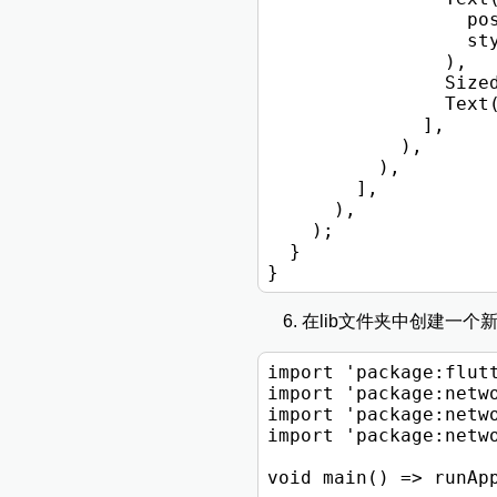
                  pos
                  st
                ),

                Sized
                Text(
              ],

            ),

          ),

        ],

      ),

    );

  }

在lib文件夹中创建一个新的
import 'package:flutt
import 'package:netwo
import 'package:netwo
import 'package:netwo
void main() => runApp