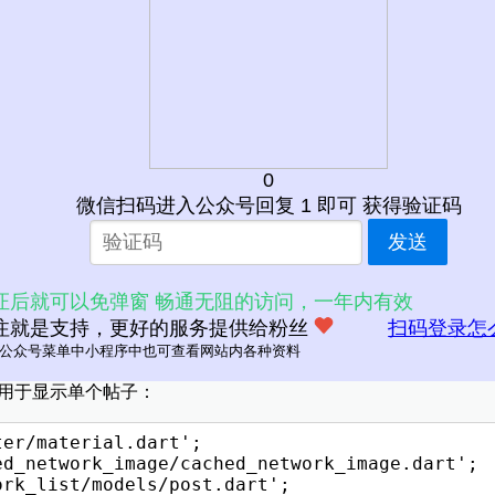
rk_list/models/post.dart';

g apiUrl = 'https://jsonplaceholder.typicode.c
getPosts() async {

await http.get(apiUrl);

usCode == 200) {

0
mic> jsonData = json.decode(response.body);

微信扫码进入公众号回复 1 即可 获得验证码
.map((post) => Post.fromJson(post)).toList();
发送
('Failed to load posts');

证后就可以免弹窗 畅通无阻的访问，一年内有效
注就是支持，更好的服务提供给粉丝
扫码登录怎
公众号菜单中小程序中也可查看网站内各种资料
文件夹“widgets”，用于存放UI相关的小部件。在widgets文件夹中创
部件，用于显示单个帖子：
er/material.dart';

d_network_image/cached_network_image.dart';

rk_list/models/post.dart';
