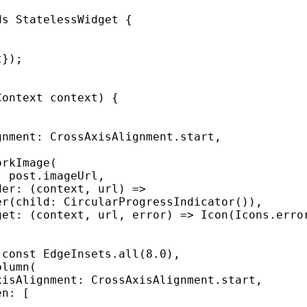
s StatelessWidget {

});

ontext context) {

nment: CrossAxisAlignment.start,

rkImage(

 post.imageUrl,

er: (context, url) =>

r(child: CircularProgressIndicator()),

et: (context, url, error) => Icon(Icons.error
const EdgeInsets.all(8.0),

lumn(

isAlignment: CrossAxisAlignment.start,

n: [


