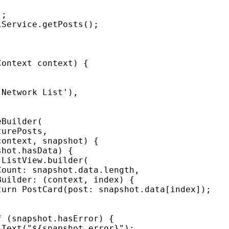
;

Service.getPosts();

ontext context) {



Network List'),

Builder(

urePosts,

ontext, snapshot) {

hot.hasData) {

ListView.builder(

ount: snapshot.data.length,

uilder: (context, index) {

urn PostCard(post: snapshot.data[index]);

 (snapshot.hasError) {

Text("${snapshot.error}");
