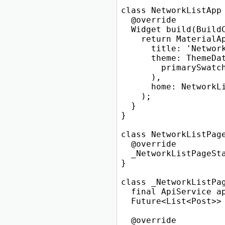
class NetworkListApp 
  @override

  Widget build(BuildC
    return MaterialAp
      title: 'Network
      theme: ThemeDat
        primarySwatch
      ),

      home: NetworkLi
    );

  }

}

class NetworkListPage
  @override

  _NetworkListPageSta
}

class _NetworkListPag
  final ApiService ap
  Future<List<Post>> 
  @override
