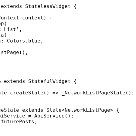
extends StatelessWidget {

ontext context) {

p(

 List',

a(

: Colors.blue,

stPage(),

 extends StatefulWidget {

te createState() => _NetworkListPageState();

eState extends State<NetworkListPage> {

iService = ApiService();

futurePosts;
