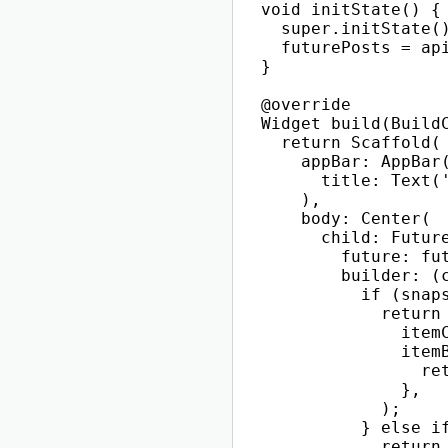
  void initState() {

    super.initState()
    futurePosts = api
  }

  @override

  Widget build(BuildC
    return Scaffold(

      appBar: AppBar(
        title: Text('
      ),

      body: Center(

        child: Future
          future: fut
          builder: (c
            if (snaps
              return 
                itemC
                itemB
                  ret
                },

              );

            } else if
              return 