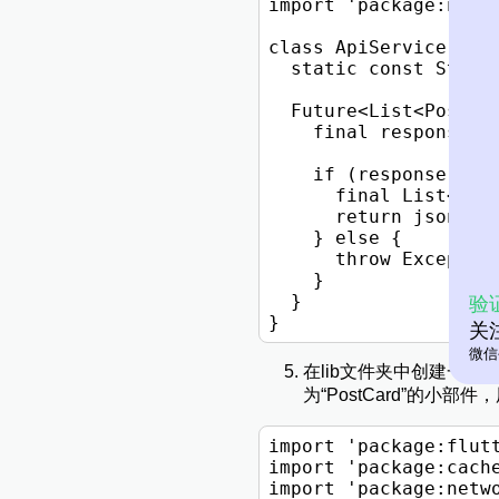
import 'package:netwo
class ApiService {

  static const Strin
  Future<List<Post>> 
    final response = 
    if (response.stat
      final List<dyna
      return jsonData
    } else {

      throw Exception
    }

  }

验
关
微信
在lib文件夹中创建一个新的
为“PostCard”的小
import 'package:flutt
import 'package:cache
import 'package:netwo