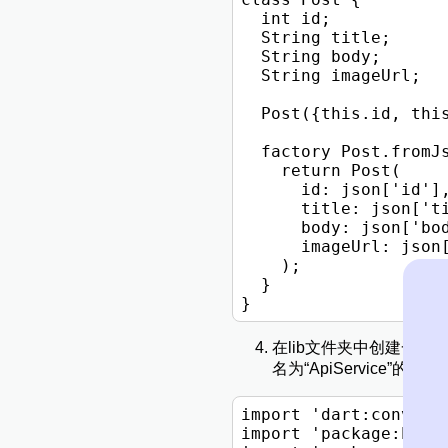
  int id;

  String title;

  String body;

  String imageUrl;

  Post({this.id, this
  factory Post.fromJs
    return Post(

      id: json['id'],
      title: json['ti
      body: json['bod
      imageUrl: json[
    );

  }

在lib文件夹中创建一个新的文
名为“ApiService”的
import 'dart:convert'
import 'package:http/