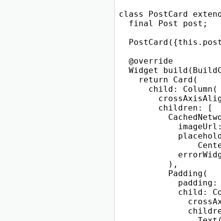
class PostCard extend
  final Post post;

  PostCard({this.post
  @override

  Widget build(BuildC
    return Card(

      child: Column(

        crossAxisAlig
        children: [

          CachedNetwo
            imageUrl:
            placehold
                Cente
            errorWidg
          ),

          Padding(

            padding: 
            child: Co
              crossAx
              childre
                Text(