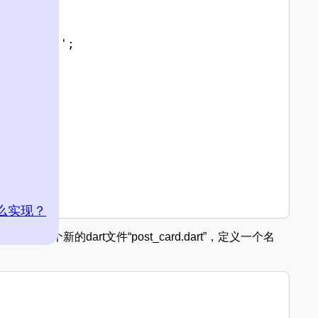
om/posts';



么实现？
建一个新的dart文件“post_card.dart”，定义一个名