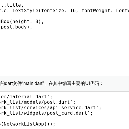
t.title,

yle: TextStyle(fontSize: 16, fontWeight: FontW
Box(height: 8),

post.body),

dart文件“main.dart”，在其中编写主要的UI代码：
er/material.dart';

rk_list/models/post.dart';

rk_list/services/api_service.dart';

rk_list/widgets/post_card.dart';

(NetworkListApp());
