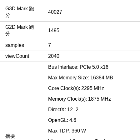
G3D Mark 跑
40027
分
G2D Mark 跑
1495
分
samples
7
viewCount
2040
Bus Interface: PCIe 5.0 x16
Max Memory Size: 16384 MB
Core Clock(s): 2295 MHz
Memory Clock(s): 1875 MHz
DirectX: 12_2
OpenGL: 4.6
Max TDP: 360 W
摘要