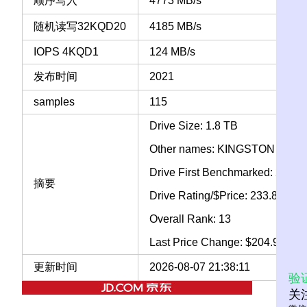
顺序写入
4773 MB/s
随机读写32KQD20
4185 MB/s
IOPS 4KQD1
124 MB/s
发布时间
2021
samples
115
Drive Size: 1.8 TB
Other names: KINGSTON SFY
Drive First Benchmarked: 2021-
摘要
Drive Rating/$Price: 233.82
Overall Rank: 13
Last Price Change: $204.99 US
更新时间
2026-08-07 21:38:11
验
关