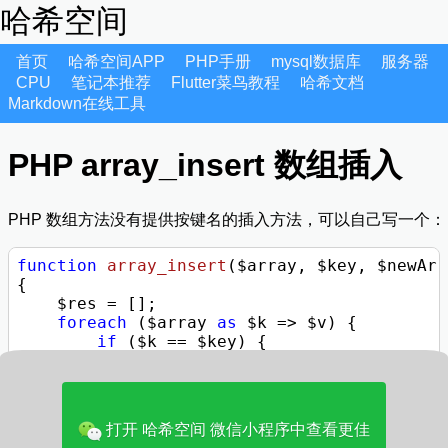
哈希空间
首页
哈希空间APP
PHP手册
mysql数据库
服务器
CPU
笔记本推荐
Flutter菜鸟教程
哈希文档
Markdown在线工具
PHP array_insert 数组插入
PHP 数组方法没有提供按键名的插入方法，可以自己写一个：
function
array_insert
($array, $key, $newArr
{

    $res = [];

foreach
 ($array 
as
 $k => $v) {

if
 ($k == $key) {

foreach
 ($newArr 
as
 $nk => $nv)
                $res[$nk] = $nv;

            }

        }

打开 哈希空间 微信小程序中查看更佳
        $res[$k] = $v;
