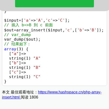
    }

return
 $res;

}

$input=[
'a'
=>
'A'
,
'c'
=>
'C'
// 插入 b=>B 到 c 前面
$out=array_insert($input,
'c'
,[
'b'
=>
'B'
// var_dump 
// 结果如下：
array
(
3
) {

  [
"a"
]=>

  string(
1
) 
"A"
  [
"b"
]=>

  string(
1
) 
"B"
  [
"c"
]=>

  string(
1
) 
"C"
本文 最佳观看地址：
https://www.hashspace.cn/php-array-
insert.html
阅读 1806