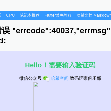
器
CPU
笔记本推荐
Flutter菜鸟教程
哈希文档 Markdo
rrcode":40037,"errmsg":"
d:
了，直接复制粘贴，不要少了。
www.hashspace.cn/wechat-40037.html
阅读 1640
Hello！需要输入验证码
微信公众号
哈希空间
数码玩家俱乐部