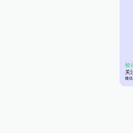
验
关
微信