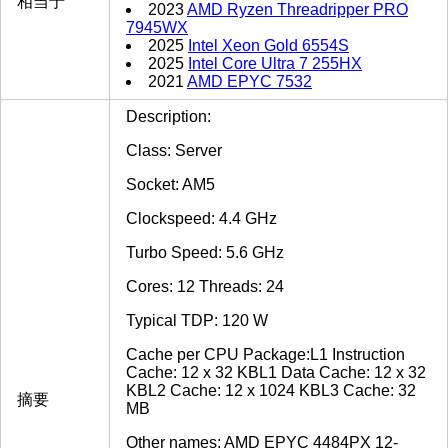
相当于
2023
AMD Ryzen Threadripper PRO
7945WX
2025
Intel Xeon Gold 6554S
2025
Intel Core Ultra 7 255HX
2021
AMD EPYC 7532
Description:
Class: Server
Socket: AM5
Clockspeed: 4.4 GHz
Turbo Speed: 5.6 GHz
Cores: 12 Threads: 24
Typical TDP: 120 W
Cache per CPU Package:L1 Instruction
Cache: 12 x 32 KBL1 Data Cache: 12 x 32
KBL2 Cache: 12 x 1024 KBL3 Cache: 32
摘要
MB
Other names: AMD EPYC 4484PX 12-