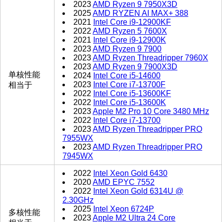
2023
AMD Ryzen 9 7950X3D
2025
AMD RYZEN AI MAX+ 388
2021
Intel Core i9-12900KF
2022
AMD Ryzen 5 7600X
2021
Intel Core i9-12900K
2023
AMD Ryzen 9 7900
2023
AMD Ryzen Threadripper 7960X
2023
AMD Ryzen 9 7900X3D
单核性能
2024
Intel Core i5-14600
2023
Intel Core i7-13700F
相当于
2022
Intel Core i5-13600KF
2022
Intel Core i5-13600K
2023
Apple M2 Pro 10 Core 3480 MHz
2022
Intel Core i7-13700
2023
AMD Ryzen Threadripper PRO
7955WX
2023
AMD Ryzen Threadripper PRO
7945WX
2022
Intel Xeon Gold 6430
2020
AMD EPYC 7552
2022
Intel Xeon Gold 6314U @
2.30GHz
2025
Intel Xeon 6724P
多核性能
2023
Apple M2 Ultra 24 Core