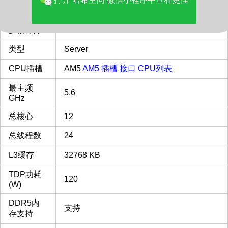
品牌
AMD
多核评分
51115
类型
Server
CPU插槽
AM5
AM5 插槽 接口 CPU列表
最主频
5.6
GHz
总核心
12
总线程数
24
L3缓存
32768 KB
TDP功耗
120
(W)
DDR5内
支持
存支持