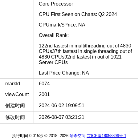
Core Processor
CPU First Seen on Charts: Q2 2024
CPUmark/$Price: NA
Overall Rank:
122nd fastest in multithreading out of 4830
CPUs37th fastest in single threading out of
4830 CPUs92nd fastest in out of 1021
Server CPUs
Last Price Change: NA
markId
6074
viewCount
2001
创建时间
2024-06-02 19:09:51
修改时间
2026-08-07 03:21:21
执行时间 0.015秒
© 2018-
2026
哈希空间
京ICP备18058396号-1