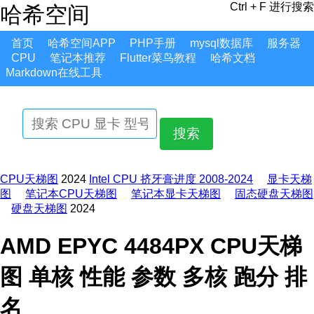
Ctrl + F 进行搜索
哈希空间
首页
哈希空间APP
PHP手册
mysql数据库
服务器
CPU
笔记本推荐
Flutter菜鸟教程
哈希文档
Markdown在线工具
搜索
CPU天梯图
2024
Intel CPU 挤牙膏进度 2008-2024
显卡天梯
图
笔记本CPU天梯图
笔记本显卡天梯图
固态硬盘天梯图
硬盘天梯图
2024
AMD EPYC 4484PX CPU天梯
图 单核 性能 参数 多核 跑分 排
名