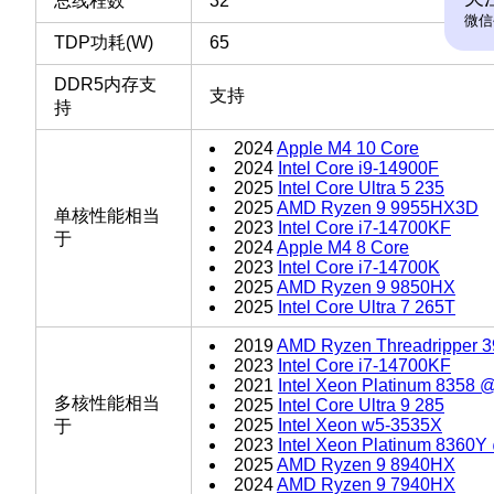
总线程数
32
微信
TDP功耗(W)
65
DDR5内存支
支持
持
2024
Apple M4 10 Core
2024
Intel Core i9-14900F
2025
Intel Core Ultra 5 235
2025
AMD Ryzen 9 9955HX3D
单核性能相当
2023
Intel Core i7-14700KF
于
2024
Apple M4 8 Core
2023
Intel Core i7-14700K
2025
AMD Ryzen 9 9850HX
2025
Intel Core Ultra 7 265T
2019
AMD Ryzen Threadripper 
2023
Intel Core i7-14700KF
2021
Intel Xeon Platinum 8358 
多核性能相当
2025
Intel Core Ultra 9 285
2025
Intel Xeon w5-3535X
于
2023
Intel Xeon Platinum 8360
2025
AMD Ryzen 9 8940HX
2024
AMD Ryzen 9 7940HX