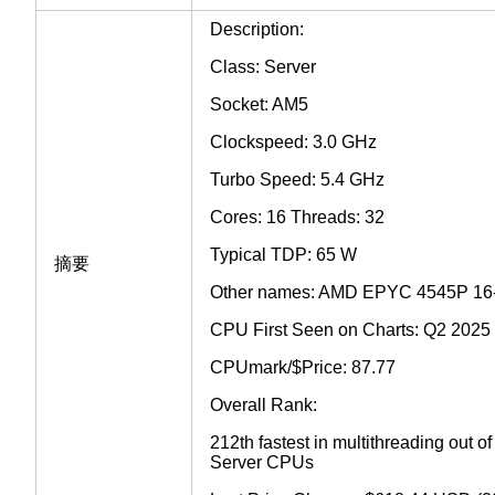
Description:
Class: Server
Socket: AM5
Clockspeed: 3.0 GHz
Turbo Speed: 5.4 GHz
Cores: 16 Threads: 32
Typical TDP: 65 W
摘要
Other names: AMD EPYC 4545P 16-
CPU First Seen on Charts: Q2 2025
CPUmark/$Price: 87.77
Overall Rank:
212th fastest in multithreading out 
Server CPUs