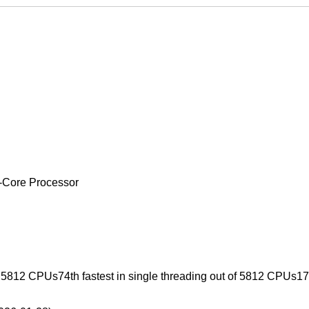
Core Processor
of 5812 CPUs74th fastest in single threading out of 5812 CPUs171