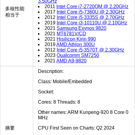
3.50GHz
2011
Intel Core i7-2720QM @ 2.20GHz
多核性能
2017
Intel Core i5-7360U @ 2.30GHz
相当于
2012
Intel Core i5-3335S @ 2.70GHz
2019
Intel Core i3-10110U @ 2.10GHz
2021
Samsung Exynos 9820
2021
MT6781V/CD
2021
Hisilicon Kirin 990
2019
AMD Athlon 300U
2012
Intel Core i5-3570T @ 2.30GHz
2023
Qualcomm SM7250
2021
AMD A9-9820
Description:
Class: Mobile/Embedded
Socket:
Cores: 8 Threads: 8
Other names: ARM Kunpeng-920 8 Core 0
MHz
摘要
CPU First Seen on Charts: Q2 2024