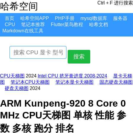
Ctrl + F 进行搜索
哈希空间
首页
哈希空间APP
PHP手册
mysql数据库
服务器
CPU
笔记本推荐
Flutter菜鸟教程
哈希文档
Markdown在线工具
搜索
CPU天梯图
2024
Intel CPU 挤牙膏进度 2008-2024
显卡天梯
图
笔记本CPU天梯图
笔记本显卡天梯图
固态硬盘天梯图
硬盘天梯图
2024
ARM Kunpeng-920 8 Core 0
MHz CPU天梯图 单核 性能 参
数 多核 跑分 排名