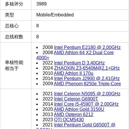
多核评分
3989
类型
Mobile/Embedded
总核心
8
总线程数
8
2008
Intel Pentium E2180 @ 2.00GHz
2008
AMD Athlon 64 X2 Dual Core
4000+
单核性能
2022
Intel Pentium D 3.40GHz
2024
ZHAOXIN Z3-6540M@2.1+GHz
相当于
2010
AMD Athlon II 170u
2014
Intel Pentium J2900 @ 2.41GHz
2009
AMD Phenom 8250e Triple-Core
2021
Intel Celeron N5095 @ 2.00GHz
2022
Intel Celeron G6900T
2014
Intel Core i5-4590T @ 2.00GHz
2020
AMD Athlon Gold 3150U
2013
AMD Opteron 6212
2023
QTI QCM5430
2021
Intel Pentium Gold G6500T @