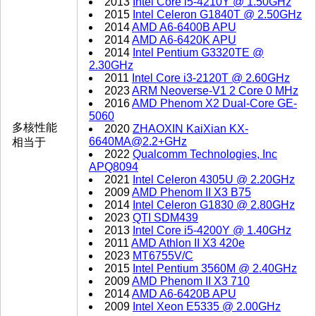
2013
Intel Core i5-4210Y @ 1.50GHz
2015
Intel Celeron G1840T @ 2.50GHz
2014
AMD A6-6400B APU
2014
AMD A6-6420K APU
2014
Intel Pentium G3320TE @
2.30GHz
2011
Intel Core i3-2120T @ 2.60GHz
2023
ARM Neoverse-V1 2 Core 0 MHz
2016
AMD Phenom X2 Dual-Core GE-
5060
多核性能
2020
ZHAOXIN KaiXian KX-
6640MA@2.2+GHz
相当于
2022
Qualcomm Technologies, Inc
APQ8094
2021
Intel Celeron 4305U @ 2.20GHz
2009
AMD Phenom II X3 B75
2014
Intel Celeron G1830 @ 2.80GHz
2023
QTI SDM439
2013
Intel Core i5-4200Y @ 1.40GHz
2011
AMD Athlon II X3 420e
2023
MT6755V/C
2015
Intel Pentium 3560M @ 2.40GHz
2009
AMD Phenom II X3 710
2014
AMD A6-6420B APU
2009
Intel Xeon E5335 @ 2.00GHz