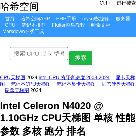
Ctrl + F 进行搜索
哈希空间
首页
哈希空间APP
PHP手册
mysql数据库
服务器
CPU
笔记本推荐
Flutter菜鸟教程
哈希文档
Markdown在线工具
搜索
CPU天梯图
2024
Intel CPU 挤牙膏进度 2008-2024
显卡天梯
图
笔记本CPU天梯图
笔记本显卡天梯图
固态硬盘天梯图
硬盘天梯图
2024
Intel Celeron N4020 @
1.10GHz CPU天梯图 单核 性能
参数 多核 跑分 排名