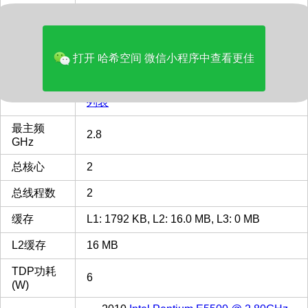
品牌
Intel
多核评分
1564
打开 哈希空间 微信小程序中查看更佳
类型
Laptop
FCBGA1090
FCBGA1090 插槽 接口 CPU
CPU插槽
列表
最主频
2.8
GHz
总核心
2
总线程数
2
缓存
L1: 1792 KB, L2: 16.0 MB, L3: 0 MB
L2缓存
16 MB
TDP功耗
6
(W)