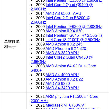
2010
Intel Pentium E5500 @ 2.80GHz
2008
Intel Core2 Quad Q9400 @
2.66GHz
2014
AMD A8-6500T APU
2008
Intel Core2 Duo E8200 @
2.66GHz
2009
Intel Pentium E6300 @ 2.80GHz
2009
AMD Athlon II X4 630
2012
Intel Pentium G645T @ 2.50GHz
2011
Intel Core i3-2100T @ 2.50GHz
单核性能
2009
AMD Athlon II X2 245
相当于
2009
AMD Phenom II X4 820
2012
AMD A8-3820 APU
2008
Intel Core2 Quad Q9450 @
2.66GHz
2008
AMD Athlon 64 X2 Dual Core
6400+
2013
AMD A4-4000 APU
2010
AMD Athlon II X2 B22
2017
AMD A6-9230
2012
AMD A4-3420 APU
2021
ARM phytium FT1500a 4 Core
2000 MHz
2021
MediaTek MT6763V/V