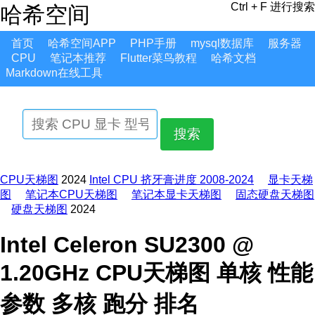
Ctrl + F 进行搜索
哈希空间
首页
哈希空间APP
PHP手册
mysql数据库
服务器
CPU
笔记本推荐
Flutter菜鸟教程
哈希文档
Markdown在线工具
搜索
CPU天梯图
2024
Intel CPU 挤牙膏进度 2008-2024
显卡天梯
图
笔记本CPU天梯图
笔记本显卡天梯图
固态硬盘天梯图
硬盘天梯图
2024
Intel Celeron SU2300 @
1.20GHz CPU天梯图 单核 性能
参数 多核 跑分 排名