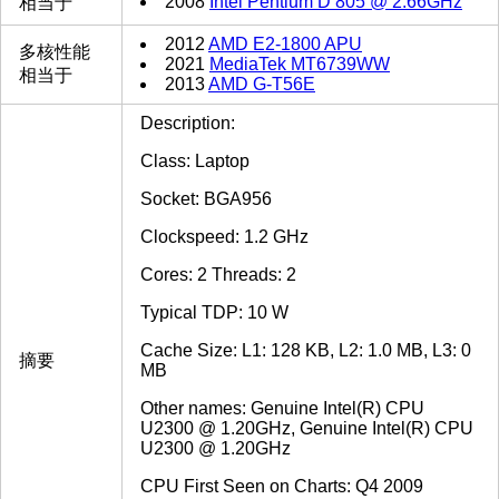
2008
Intel Pentium D 805 @ 2.66GHz
相当于
2012
AMD E2-1800 APU
多核性能
2021
MediaTek MT6739WW
相当于
2013
AMD G-T56E
Description:
Class: Laptop
Socket: BGA956
Clockspeed: 1.2 GHz
Cores: 2 Threads: 2
Typical TDP: 10 W
Cache Size: L1: 128 KB, L2: 1.0 MB, L3: 0
摘要
MB
Other names: Genuine Intel(R) CPU
U2300 @ 1.20GHz, Genuine Intel(R) CPU
U2300 @ 1.20GHz
CPU First Seen on Charts: Q4 2009