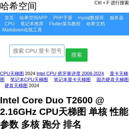
Ctrl + F 进行搜索
哈希空间
首页
哈希空间APP
PHP手册
mysql数据库
服务器
CPU
笔记本推荐
Flutter菜鸟教程
哈希文档
Markdown在线工具
搜索
CPU天梯图
2024
Intel CPU 挤牙膏进度 2008-2024
显卡天梯
图
笔记本CPU天梯图
笔记本显卡天梯图
固态硬盘天梯图
硬盘天梯图
2024
Intel Core Duo T2600 @
2.16GHz CPU天梯图 单核 性能
参数 多核 跑分 排名