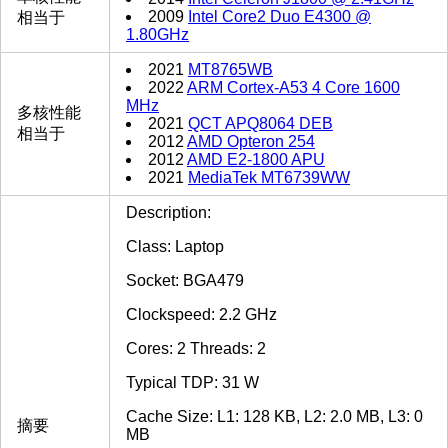
2009
Intel Core2 Duo E4300 @
相当于
1.80GHz
2021
MT8765WB
2022
ARM Cortex-A53 4 Core 1600
MHz
多核性能
2021
QCT APQ8064 DEB
相当于
2012
AMD Opteron 254
2012
AMD E2-1800 APU
2021
MediaTek MT6739WW
Description:
Class: Laptop
Socket: BGA479
Clockspeed: 2.2 GHz
Cores: 2 Threads: 2
Typical TDP: 31 W
Cache Size: L1: 128 KB, L2: 2.0 MB, L3: 0
摘要
MB