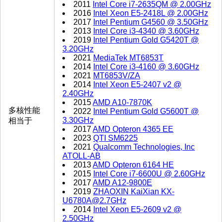
2011
Intel Core i7-2635QM @ 2.00GHz
2016
Intel Xeon E5-2418L @ 2.00GHz
2017
Intel Pentium G4560 @ 3.50GHz
2013
Intel Core i3-4340 @ 3.60GHz
2019
Intel Pentium Gold G5420T @
3.20GHz
2021
MediaTek MT6853T
2014
Intel Core i3-4160 @ 3.60GHz
2021
MT6853V/ZA
2014
Intel Xeon E5-2407 v2 @
2.40GHz
2015
AMD A10-7870K
多核性能
2022
Intel Pentium Gold G5600T @
3.30GHz
相当于
2017
AMD Opteron 4365 EE
2023
QTI SM6225
2021
Qualcomm Technologies, Inc
ATOLL-AB
2013
AMD Opteron 6164 HE
2015
Intel Core i7-6600U @ 2.60GHz
2017
AMD A12-9800E
2019
ZHAOXIN KaiXian KX-
U6780A@2.7GHz
2014
Intel Xeon E5-2609 v2 @
2.50GHz