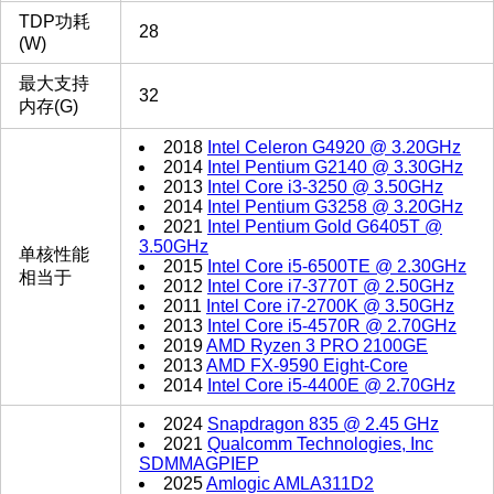
TDP功耗
28
(W)
最大支持
32
内存(G)
2018
Intel Celeron G4920 @ 3.20GHz
2014
Intel Pentium G2140 @ 3.30GHz
2013
Intel Core i3-3250 @ 3.50GHz
2014
Intel Pentium G3258 @ 3.20GHz
2021
Intel Pentium Gold G6405T @
3.50GHz
单核性能
2015
Intel Core i5-6500TE @ 2.30GHz
相当于
2012
Intel Core i7-3770T @ 2.50GHz
2011
Intel Core i7-2700K @ 3.50GHz
2013
Intel Core i5-4570R @ 2.70GHz
2019
AMD Ryzen 3 PRO 2100GE
2013
AMD FX-9590 Eight-Core
2014
Intel Core i5-4400E @ 2.70GHz
2024
Snapdragon 835 @ 2.45 GHz
2021
Qualcomm Technologies, Inc
SDMMAGPIEP
2025
Amlogic AMLA311D2