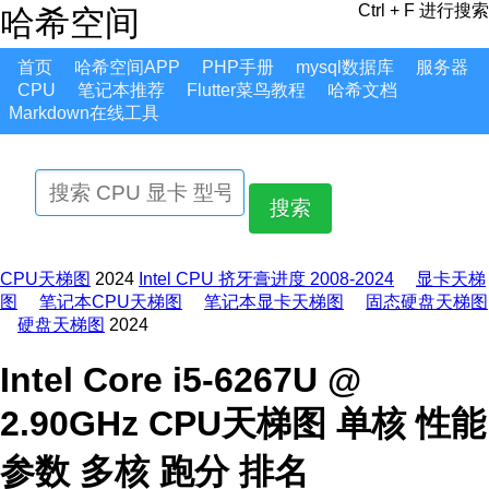
Ctrl + F 进行搜索
哈希空间
首页
哈希空间APP
PHP手册
mysql数据库
服务器
CPU
笔记本推荐
Flutter菜鸟教程
哈希文档
Markdown在线工具
搜索
CPU天梯图
2024
Intel CPU 挤牙膏进度 2008-2024
显卡天梯
图
笔记本CPU天梯图
笔记本显卡天梯图
固态硬盘天梯图
硬盘天梯图
2024
Intel Core i5-6267U @
2.90GHz CPU天梯图 单核 性能
参数 多核 跑分 排名