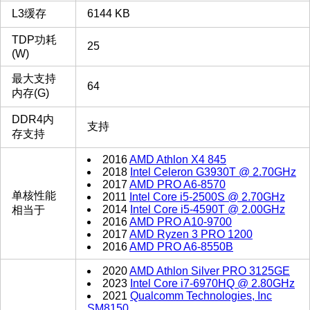
L3缓存
6144 KB
TDP功耗
25
(W)
最大支持
64
内存(G)
DDR4内
支持
存支持
2016
AMD Athlon X4 845
2018
Intel Celeron G3930T @ 2.70GHz
2017
AMD PRO A6-8570
单核性能
2011
Intel Core i5-2500S @ 2.70GHz
2014
Intel Core i5-4590T @ 2.00GHz
相当于
2016
AMD PRO A10-9700
2017
AMD Ryzen 3 PRO 1200
2016
AMD PRO A6-8550B
2020
AMD Athlon Silver PRO 3125GE
2023
Intel Core i7-6970HQ @ 2.80GHz
2021
Qualcomm Technologies, Inc
SM8150