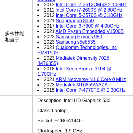
2012
Intel Core i7-3612QM @ 2.10GHz
2011
Intel Core i7-2600S @ 2.80GHz
2012
Intel Core i5-3570S @ 3.10GHz
2021
Snapdragon 8350
2017
Intel Core i3-7300 @ 4.00GHz
2021
AMD Ryzen Embedded V1500B
多核性能
2023
Samsung Exynos 980
相当于
2023
Samsung s5e8535
2021
Qualcomm Technologies, Inc
SM8150P
2023
Mediatek Dimensity 7025
(MT6855)
2018
Intel Xeon Bronze 3104 @
1.70GHz
2021
ARM Neoverse-N1 6 Core 0 MHz
2023
Mediatek MT6855V/AZA
2015
Intel Core i7-4770TE @ 2.30GHz
Description: Intel HD Graphics 530
Class: Laptop
Socket: FCBGA1440
Clockspeed: 1.9 GHz