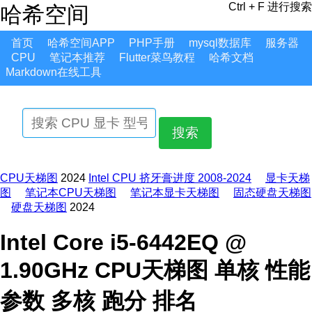
Ctrl + F 进行搜索
哈希空间
首页
哈希空间APP
PHP手册
mysql数据库
服务器
CPU
笔记本推荐
Flutter菜鸟教程
哈希文档
Markdown在线工具
搜索
CPU天梯图
2024
Intel CPU 挤牙膏进度 2008-2024
显卡天梯
图
笔记本CPU天梯图
笔记本显卡天梯图
固态硬盘天梯图
硬盘天梯图
2024
Intel Core i5-6442EQ @
1.90GHz CPU天梯图 单核 性能
参数 多核 跑分 排名