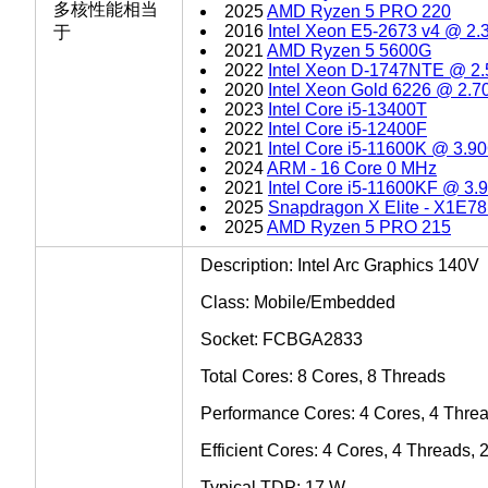
多核性能相当
2025
AMD Ryzen 5 PRO 220
2016
Intel Xeon E5-2673 v4 @ 2
于
2021
AMD Ryzen 5 5600G
2022
Intel Xeon D-1747NTE @ 2
2020
Intel Xeon Gold 6226 @ 2.
2023
Intel Core i5-13400T
2022
Intel Core i5-12400F
2021
Intel Core i5-11600K @ 3.9
2024
ARM - 16 Core 0 MHz
2021
Intel Core i5-11600KF @ 3
2025
Snapdragon X Elite - X1E7
2025
AMD Ryzen 5 PRO 215
Description: Intel Arc Graphics 140V
Class: Mobile/Embedded
Socket: FCBGA2833
Total Cores: 8 Cores, 8 Threads
Performance Cores: 4 Cores, 4 Thre
Efficient Cores: 4 Cores, 4 Threads,
Typical TDP: 17 W