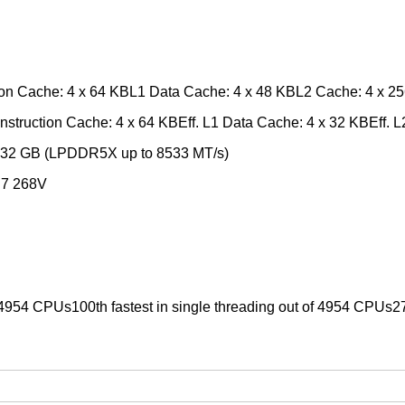
ion Cache: 4 x 64 KBL1 Data Cache: 4 x 48 KBL2 Cache: 4 x 
nstruction Cache: 4 x 64 KBEff. L1 Data Cache: 4 x 32 KBEff. 
 32 GB (LPDDR5X up to 8533 MT/s)
a 7 268V
f 4954 CPUs100th fastest in single threading out of 4954 CPUs27t