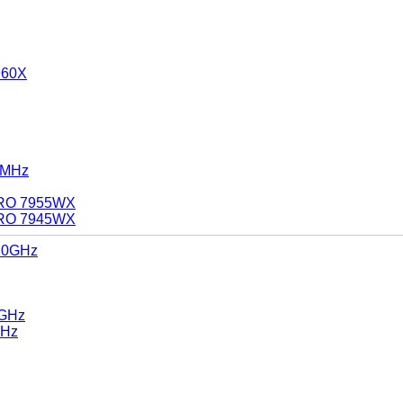
960X
 MHz
PRO 7955WX
PRO 7945WX
.10GHz
0GHz
GHz