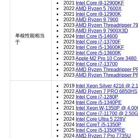
2021
Intel Core i9-12900KF
2022
AMD Ryzen 5 7600X
2021
Intel Core i9-12900K
2023
AMD Ryzen 9 7900
2023
AMD Ryzen Threadripper 7
2023
AMD Ryzen 9 7900X3D
单核性能相当
2024
Intel Core i5-14600
2023
Intel Core i7-13700F
于
2022
Intel Core i5-13600KF
2022
Intel Core i5-13600K
2023
Apple M2 Pro 10 Core 3480
2022
Intel Core i7-13700
2023
AMD Ryzen Threadripper 
2023
AMD Ryzen Threadripper 
2019
Intel Xeon Silver 4216 @ 2
2022
AMD Ryzen 7 PRO 6850HS
2022
Intel Core i7-1280P
2024
Intel Core i5-1340PE
2021
Intel Xeon W-1350P @ 4.0
2021
Intel Core i7-11700 @ 2.50
2024
Intel Core Ultra 5 228V
2024
Intel CoreT i5-1350P
2025
Intel Core i5-1350PRE
2024
AMD Ryzen 7 Pro 7735U