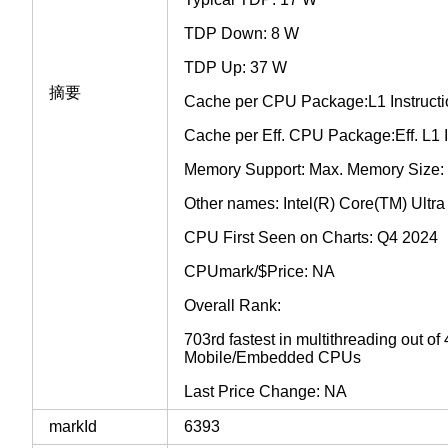
TDP Down: 8 W
TDP Up: 37 W
摘要
Cache per CPU Package:L1 Instruct
Cache per Eff. CPU Package:Eff. L1 I
Memory Support: Max. Memory Size:
Other names: Intel(R) Core(TM) Ultr
CPU First Seen on Charts: Q4 2024
CPUmark/$Price: NA
Overall Rank:
703rd fastest in multithreading out o
Mobile/Embedded CPUs
Last Price Change: NA
markId
6393