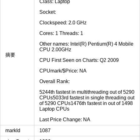
Class: Laptop
Socket:
Clockspeed: 2.0 GHz
Cores: 1 Threads: 1
Other names: Intel(R) Pentium(R) 4 Mobile
CPU 2.00GHz
摘要
CPU First Seen on Charts: Q2 2009
CPUmark/$Price: NA
Overall Rank:
5244th fastest in multithreading out of 5290
CPUs5033rd fastest in single threading out
of 5290 CPUs1476th fastest in out of 1498
Laptop CPUs
Last Price Change: NA
markId
1087