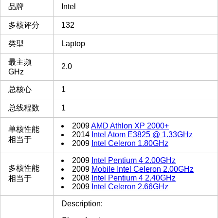
品牌
Intel
多核评分
132
类型
Laptop
最主频
2.0
GHz
总核心
1
总线程数
1
2009
AMD Athlon XP 2000+
单核性能
2014
Intel Atom E3825 @ 1.33GHz
相当于
2009
Intel Celeron 1.80GHz
2009
Intel Pentium 4 2.00GHz
多核性能
2009
Mobile Intel Celeron 2.00GHz
2008
Intel Pentium 4 2.40GHz
相当于
2009
Intel Celeron 2.66GHz
Description: