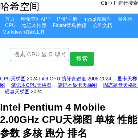
Ctrl + F 进行搜索
哈希空间
首页
哈希空间APP
PHP手册
mysql数据库
服务器
CPU
笔记本推荐
Flutter菜鸟教程
哈希文档
Markdown在线工具
搜索
CPU天梯图
2024
Intel CPU 挤牙膏进度 2008-2024
显卡天梯
图
笔记本CPU天梯图
笔记本显卡天梯图
固态硬盘天梯图
硬盘天梯图
2024
Intel Pentium 4 Mobile
2.00GHz CPU天梯图 单核 性能
参数 多核 跑分 排名