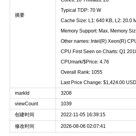
Typical TDP: 70 W
摘要
Cache Size: L1: 640 KB, L2: 20.0 
Memory Support: Max. Memory Si
Other names: Intel(R) Xeon(R) C
CPU First Seen on Charts: Q1 201
CPUmark/$Price: 4.76
Overall Rank: 1055
Last Price Change: $1,424.00 USD
markId
3208
viewCount
1039
创建时间
2022-11-05 16:39:15
修改时间
2026-08-06 02:07:41