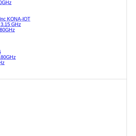
60GHz
 Inc KONA-IOT
 3.15 GHz
1.80GHz
G
2.80GHz
Hz