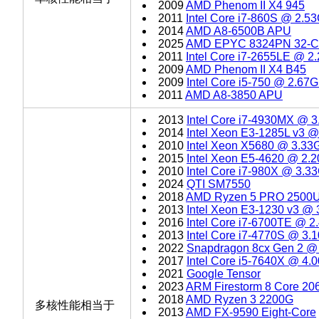
2009
AMD Phenom II X4 945
2011
Intel Core i7-860S @ 2.5
2014
AMD A8-6500B APU
2025
AMD EPYC 8324PN 32-C
2011
Intel Core i7-2655LE @ 
2009
AMD Phenom II X4 B45
2009
Intel Core i5-750 @ 2.67
2011
AMD A8-3850 APU
2013
Intel Core i7-4930MX @ 
2014
Intel Xeon E3-1285L v3 
2010
Intel Xeon X5680 @ 3.33
2015
Intel Xeon E5-4620 @ 2.
2010
Intel Core i7-980X @ 3.3
2024
QTI SM7550
2018
AMD Ryzen 5 PRO 2500
2013
Intel Xeon E3-1230 v3 @
2016
Intel Core i7-6700TE @ 
2013
Intel Core i7-4770S @ 3
2022
Snapdragon 8cx Gen 2 @
2017
Intel Core i5-7640X @ 4
2021
Google Tensor
2023
ARM Firestorm 8 Core 2
2018
AMD Ryzen 3 2200G
多核性能相当于
2013
AMD FX-9590 Eight-Core