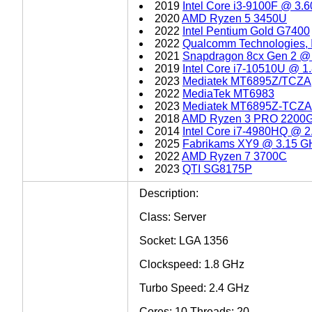
2019
Intel Core i3-9100F @ 3.
2020
AMD Ryzen 5 3450U
2022
Intel Pentium Gold G7400
2022
Qualcomm Technologies,
2021
Snapdragon 8cx Gen 2 @
2019
Intel Core i7-10510U @ 
2023
Mediatek MT6895Z/TCZA
2022
MediaTek MT6983
2023
Mediatek MT6895Z-TCZA
2018
AMD Ryzen 3 PRO 2200
2014
Intel Core i7-4980HQ @ 
2025
Fabrikams XY9 @ 3.15 G
2022
AMD Ryzen 7 3700C
2023
QTI SG8175P
Description:
Class: Server
Socket: LGA 1356
Clockspeed: 1.8 GHz
Turbo Speed: 2.4 GHz
Cores: 10 Threads: 20