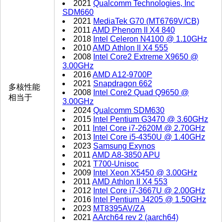
2021
Qualcomm Technologies, Inc
SDM660
2021
MediaTek G70 (MT6769V/CB)
2011
AMD Phenom II X4 840
2018
Intel Celeron N4100 @ 1.10GHz
2010
AMD Athlon II X4 555
2008
Intel Core2 Extreme X9650 @
3.00GHz
2016
AMD A12-9700P
2021
Snapdragon 662
多核性能
2008
Intel Core2 Quad Q9650 @
相当于
3.00GHz
2024
Qualcomm SDM630
2015
Intel Pentium G3470 @ 3.60GHz
2011
Intel Core i7-2620M @ 2.70GHz
2013
Intel Core i5-4350U @ 1.40GHz
2023
Samsung Exynos
2011
AMD A8-3850 APU
2021
T700-Unisoc
2009
Intel Xeon X5450 @ 3.00GHz
2011
AMD Athlon II X4 553
2012
Intel Core i7-3667U @ 2.00GHz
2016
Intel Pentium J4205 @ 1.50GHz
2023
MT8395AV/ZA
2021
AArch64 rev 2 (aarch64)