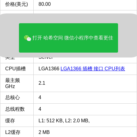
价格(美元)
80.00
品牌
Intel
多核评分
2427
打开 哈希空间 微信小程序中查看更佳
是否有 核
没有核显
显
类型
Server
CPU插槽
LGA1366
LGA1366 插槽 接口 CPU列表
最主频
2.1
GHz
总核心
4
总线程数
4
缓存
L1: 512 KB, L2: 2.0 MB,
L2缓存
2 MB