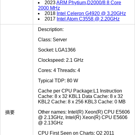
2023
ARM Phytium,D2000/8 8 Core
2000 MHz
2018
Intel Celeron G4920 @ 3.20GHz
2017
Intel Atom C3558 @ 2.20GHz
Description:
Class: Server
Socket: LGA1366
Clockspeed: 2.1 GHz
Cores: 4 Threads: 4
Typical TDP: 80 W
Cache per CPU Package:L1 Instruction
Cache: 8 x 32 KBL1 Data Cache: 8 x 32
KBL2 Cache: 8 x 256 KBL3 Cache: 0 MB
Other names: Intel(R) Xeon(R) CPU E5606
摘要
@ 2.13GHz, Intel(R) Xeon(R) CPU E5606
@ 2.13GHz
CPU First Seen on Charts: Q2 2011