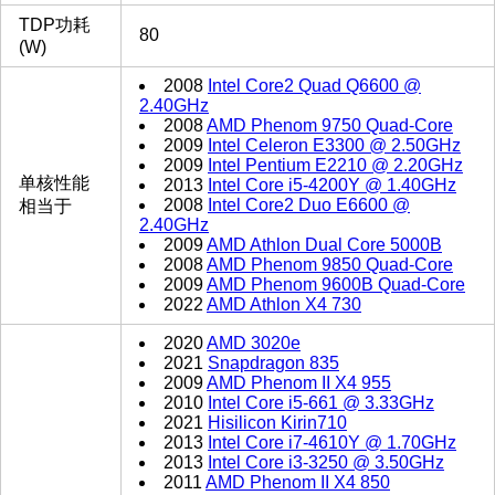
TDP功耗
80
(W)
2008
Intel Core2 Quad Q6600 @
2.40GHz
2008
AMD Phenom 9750 Quad-Core
2009
Intel Celeron E3300 @ 2.50GHz
2009
Intel Pentium E2210 @ 2.20GHz
单核性能
2013
Intel Core i5-4200Y @ 1.40GHz
2008
Intel Core2 Duo E6600 @
相当于
2.40GHz
2009
AMD Athlon Dual Core 5000B
2008
AMD Phenom 9850 Quad-Core
2009
AMD Phenom 9600B Quad-Core
2022
AMD Athlon X4 730
2020
AMD 3020e
2021
Snapdragon 835
2009
AMD Phenom II X4 955
2010
Intel Core i5-661 @ 3.33GHz
2021
Hisilicon Kirin710
2013
Intel Core i7-4610Y @ 1.70GHz
2013
Intel Core i3-3250 @ 3.50GHz
2011
AMD Phenom II X4 850