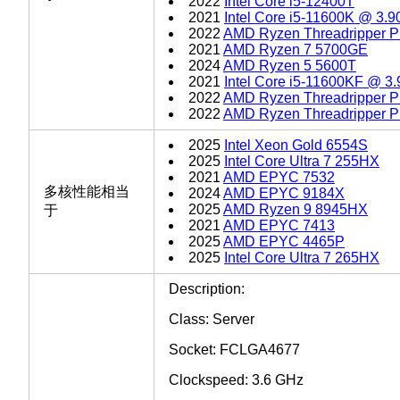
2022
Intel Core i5-12400T
2021
Intel Core i5-11600K @ 3.
2022
AMD Ryzen Threadripper
2021
AMD Ryzen 7 5700GE
2024
AMD Ryzen 5 5600T
2021
Intel Core i5-11600KF @ 3
2022
AMD Ryzen Threadripper
2022
AMD Ryzen Threadripper
2025
Intel Xeon Gold 6554S
2025
Intel Core Ultra 7 255HX
2021
AMD EPYC 7532
多核性能相当
2024
AMD EPYC 9184X
2025
AMD Ryzen 9 8945HX
于
2021
AMD EPYC 7413
2025
AMD EPYC 4465P
2025
Intel Core Ultra 7 265HX
Description:
Class: Server
Socket: FCLGA4677
Clockspeed: 3.6 GHz