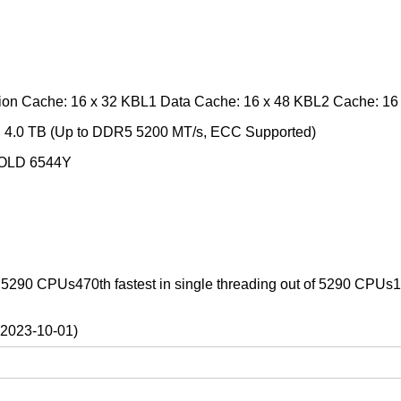
ion Cache: 16 x 32 KBL1 Data Cache: 16 x 48 KBL2 Cache: 1
 4.0 TB (Up to DDR5 5200 MT/s, ECC Supported)
GOLD 6544Y
of 5290 CPUs470th fastest in single threading out of 5290 CPUs15
(2023-10-01)