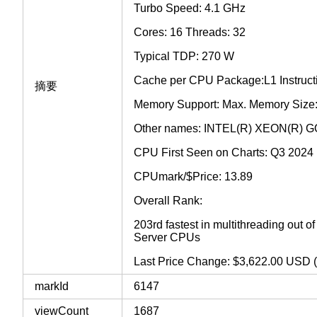
Turbo Speed: 4.1 GHz
Cores: 16 Threads: 32
Typical TDP: 270 W
Cache per CPU Package:L1 Instruct
摘要
Memory Support: Max. Memory Size:
Other names: INTEL(R) XEON(R) 
CPU First Seen on Charts: Q3 2024
CPUmark/$Price: 13.89
Overall Rank:
203rd fastest in multithreading out 
Server CPUs
Last Price Change: $3,622.00 USD 
markId
6147
viewCount
1687