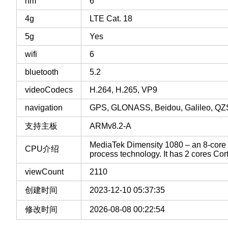
nm
6
4g
LTE Cat. 18
5g
Yes
wifi
6
bluetooth
5.2
videoCodecs
H.264, H.265, VP9
navigation
GPS, GLONASS, Beidou, Galileo, Q
支持主板
ARMv8.2-A
MediaTek Dimensity 1080 – an 8-core 
CPU介绍
process technology. It has 2 cores C
viewCount
2110
创建时间
2023-12-10 05:37:35
修改时间
2026-08-08 00:22:54