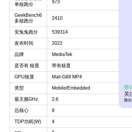
973
单核跑分
GeekBench6
2410
多核跑分
安兔兔跑分
539314
发布时间
2022
品牌
MediaTek
是否有 核显
带有核显
GPU核显
Mali-G68 MP4
验
类型
Mobile/Embedded
关
最主频GHz
2.6
微信
总核心
8
TDP功耗(W)
4