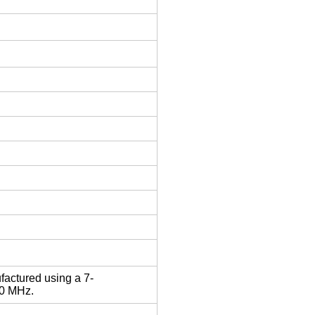
actured using a 7-
00 MHz.