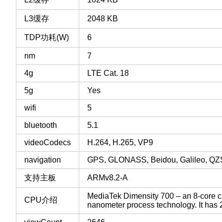
L3缓存
2048 KB
TDP功耗(W)
6
nm
7
4g
LTE Cat. 18
5g
Yes
wifi
5
bluetooth
5.1
videoCodecs
H.264, H.265, VP9
navigation
GPS, GLONASS, Beidou, Galileo, Q
支持主板
ARMv8.2-A
MediaTek Dimensity 700 – an 8-core c
CPU介绍
nanometer process technology. It has