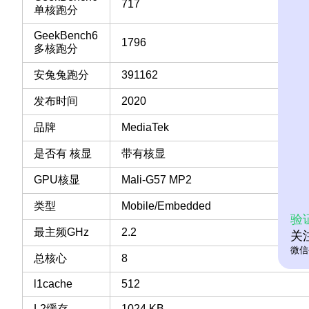
717
单核跑分
GeekBench6
1796
多核跑分
安兔兔跑分
391162
发布时间
2020
品牌
MediaTek
是否有 核显
带有核显
GPU核显
Mali-G57 MP2
类型
Mobile/Embedded
验
最主频GHz
2.2
关
微信
总核心
8
l1cache
512
L2缓存
1024 KB