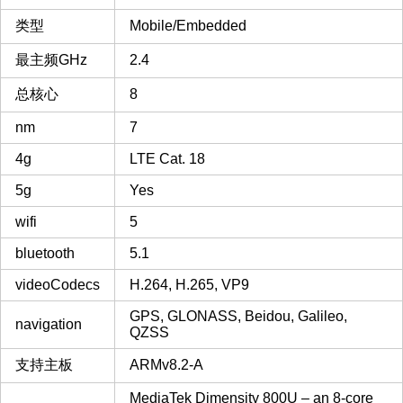
类型
Mobile/Embedded
最主频GHz
2.4
总核心
8
nm
7
4g
LTE Cat. 18
5g
Yes
wifi
5
bluetooth
5.1
videoCodecs
H.264, H.265, VP9
GPS, GLONASS, Beidou, Galileo,
navigation
QZSS
支持主板
ARMv8.2-A
MediaTek Dimensity 800U – an 8-core