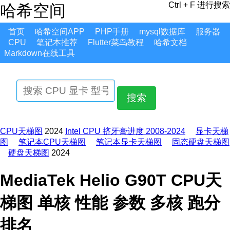
Ctrl + F 进行搜索
哈希空间
首页
哈希空间APP
PHP手册
mysql数据库
服务器
CPU
笔记本推荐
Flutter菜鸟教程
哈希文档
Markdown在线工具
搜索
CPU天梯图
2024
Intel CPU 挤牙膏进度 2008-2024
显卡天梯
图
笔记本CPU天梯图
笔记本显卡天梯图
固态硬盘天梯图
硬盘天梯图
2024
MediaTek Helio G90T CPU天
梯图 单核 性能 参数 多核 跑分
排名