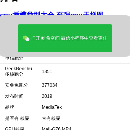
cpu插槽类型大全
至强cpu天梯图
内容
打开 哈希空间 微信小程序中查看更佳
型号
MediaTek Helio G90T
GeekBench6
652
单核跑分
GeekBench6
1851
多核跑分
安兔兔跑分
377034
发布时间
2019
品牌
MediaTek
是否有 核显
带有核显
GPU核显
Mali-G76 MP4