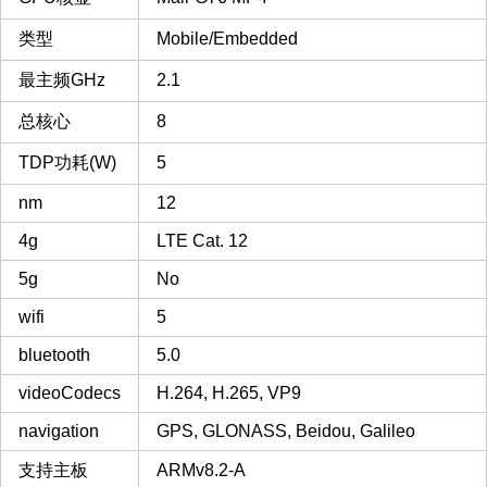
类型
Mobile/Embedded
最主频GHz
2.1
总核心
8
TDP功耗(W)
5
nm
12
4g
LTE Cat. 12
5g
No
wifi
5
bluetooth
5.0
videoCodecs
H.264, H.265, VP9
navigation
GPS, GLONASS, Beidou, Galileo
支持主板
ARMv8.2-A