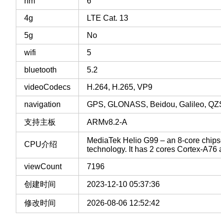
nm
6
4g
LTE Cat. 13
5g
No
wifi
5
bluetooth
5.2
videoCodecs
H.264, H.265, VP9
navigation
GPS, GLONASS, Beidou, Galileo, Q
支持主板
ARMv8.2-A
MediaTek Helio G99 – an 8-core chips
CPU介绍
technology. It has 2 cores Cortex-A7
viewCount
7196
创建时间
2023-12-10 05:37:36
修改时间
2026-08-06 12:52:42