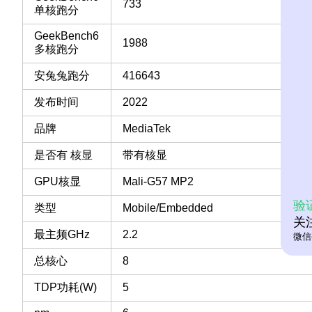
733
单核跑分
GeekBench6
1988
多核跑分
安兔兔跑分
416643
发布时间
2022
品牌
MediaTek
是否有 核显
带有核显
GPU核显
Mali-G57 MP2
验
类型
Mobile/Embedded
关
最主频GHz
2.2
微信
总核心
8
TDP功耗(W)
5