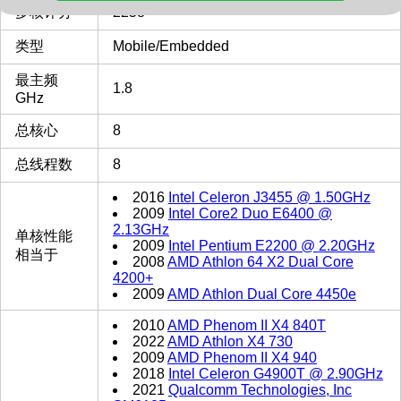
多核评分
2258
类型
Mobile/Embedded
最主频
1.8
GHz
总核心
8
总线程数
8
2016
Intel Celeron J3455 @ 1.50GHz
2009
Intel Core2 Duo E6400 @
2.13GHz
单核性能
2009
Intel Pentium E2200 @ 2.20GHz
相当于
2008
AMD Athlon 64 X2 Dual Core
4200+
2009
AMD Athlon Dual Core 4450e
2010
AMD Phenom II X4 840T
2022
AMD Athlon X4 730
2009
AMD Phenom II X4 940
2018
Intel Celeron G4900T @ 2.90GHz
2021
Qualcomm Technologies, Inc