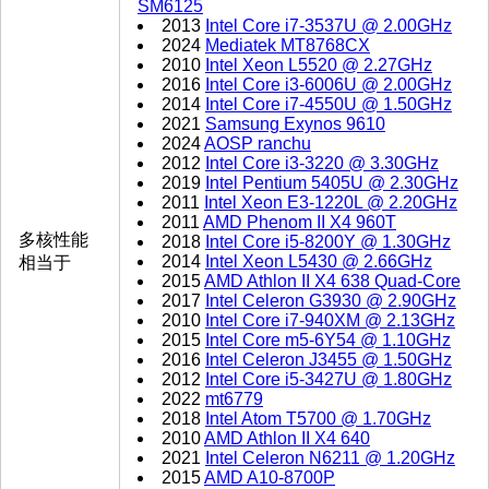
SM6125
2013
Intel Core i7-3537U @ 2.00GHz
2024
Mediatek MT8768CX
2010
Intel Xeon L5520 @ 2.27GHz
2016
Intel Core i3-6006U @ 2.00GHz
2014
Intel Core i7-4550U @ 1.50GHz
2021
Samsung Exynos 9610
2024
AOSP ranchu
2012
Intel Core i3-3220 @ 3.30GHz
2019
Intel Pentium 5405U @ 2.30GHz
2011
Intel Xeon E3-1220L @ 2.20GHz
2011
AMD Phenom II X4 960T
多核性能
2018
Intel Core i5-8200Y @ 1.30GHz
2014
Intel Xeon L5430 @ 2.66GHz
相当于
2015
AMD Athlon II X4 638 Quad-Core
2017
Intel Celeron G3930 @ 2.90GHz
2010
Intel Core i7-940XM @ 2.13GHz
2015
Intel Core m5-6Y54 @ 1.10GHz
2016
Intel Celeron J3455 @ 1.50GHz
2012
Intel Core i5-3427U @ 1.80GHz
2022
mt6779
2018
Intel Atom T5700 @ 1.70GHz
2010
AMD Athlon II X4 640
2021
Intel Celeron N6211 @ 1.20GHz
2015
AMD A10-8700P