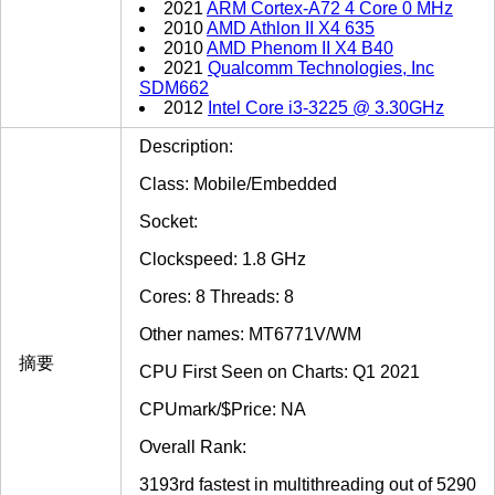
2021
ARM Cortex-A72 4 Core 0 MHz
2010
AMD Athlon II X4 635
2010
AMD Phenom II X4 B40
2021
Qualcomm Technologies, Inc
SDM662
2012
Intel Core i3-3225 @ 3.30GHz
Description:
Class: Mobile/Embedded
Socket:
Clockspeed: 1.8 GHz
Cores: 8 Threads: 8
Other names: MT6771V/WM
摘要
CPU First Seen on Charts: Q1 2021
CPUmark/$Price: NA
Overall Rank:
3193rd fastest in multithreading out of 5290