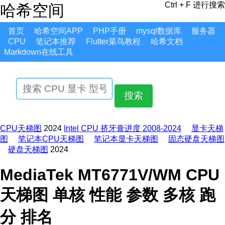
Ctrl + F 进行搜索
哈希空间
首页
哈希空间APP
PHP手册
mysql数据库
服务器
CPU
笔记本推荐
Flutter菜鸟教程
哈希文档
Markdown在线工具
搜索
CPU天梯图
2024
Intel CPU 挤牙膏进度 2008-2024
显卡天梯
图
笔记本CPU天梯图
笔记本显卡天梯图
固态硬盘天梯图
硬盘天梯图
2024
MediaTek MT6771V/WM CPU
天梯图 单核 性能 参数 多核 跑
分 排名