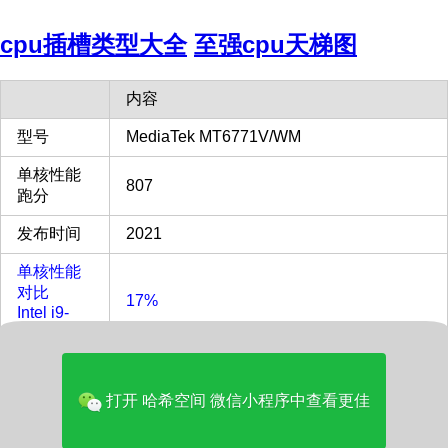
cpu插槽类型大全
至强cpu天梯图
内容
型号
MediaTek MT6771V/WM
单核性能
807
跑分
发布时间
2021
单核性能
对比
17%
Intel i9-
13900KF
多核性能
对比
4%
打开 哈希空间 微信小程序中查看更佳
Intel i9-
13900KF