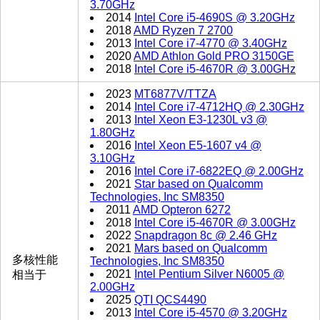
3.70GHz
2014
Intel Core i5-4690S @ 3.20GHz
2018
AMD Ryzen 7 2700
2013
Intel Core i7-4770 @ 3.40GHz
2020
AMD Athlon Gold PRO 3150GE
2018
Intel Core i5-4670R @ 3.00GHz
2023
MT6877V/TTZA
2014
Intel Core i7-4712HQ @ 2.30GHz
2013
Intel Xeon E3-1230L v3 @
1.80GHz
2016
Intel Xeon E5-1607 v4 @
3.10GHz
2016
Intel Core i7-6822EQ @ 2.00GHz
2021
Star based on Qualcomm
Technologies, Inc SM8350
2011
AMD Opteron 6272
2018
Intel Core i5-4670R @ 3.00GHz
2022
Snapdragon 8c @ 2.46 GHz
2021
Mars based on Qualcomm
多核性能
Technologies, Inc SM8350
2021
Intel Pentium Silver N6005 @
相当于
2.00GHz
2025
QTI QCS4490
2013
Intel Core i5-4570 @ 3.20GHz