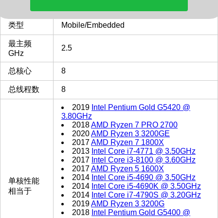
多核评分
5202
类型
Mobile/Embedded
最主频
2.5
GHz
总核心
8
总线程数
8
2019
Intel Pentium Gold G5420 @
3.80GHz
2018
AMD Ryzen 7 PRO 2700
2020
AMD Ryzen 3 3200GE
2017
AMD Ryzen 7 1800X
2013
Intel Core i7-4771 @ 3.50GHz
2017
Intel Core i3-8100 @ 3.60GHz
2017
AMD Ryzen 5 1600X
2014
Intel Core i5-4690 @ 3.50GHz
单核性能
2014
Intel Core i5-4690K @ 3.50GHz
相当于
2014
Intel Core i7-4790S @ 3.20GHz
2019
AMD Ryzen 3 3200G
2018
Intel Pentium Gold G5400 @