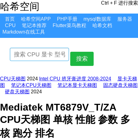
Ctrl + F 进行搜索
哈希空间
首页
哈希空间APP
PHP手册
mysql数据库
服务器
CPU
笔记本推荐
Flutter菜鸟教程
哈希文档
Markdown在线工具
搜索
CPU天梯图
2024
Intel CPU 挤牙膏进度 2008-2024
显卡天梯
图
笔记本CPU天梯图
笔记本显卡天梯图
固态硬盘天梯图
硬盘天梯图
2024
Mediatek MT6879V_T/ZA
CPU天梯图 单核 性能 参数 多
核 跑分 排名