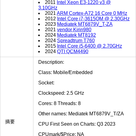
2011
Intel Xeon E3-1220 v3 @
3.10GHz
2021
ARM Cortex-A72 16 Core 0 MHz
2012
Intel Core i7-3615QM @ 2.30GHz
2023
Mediatek MT6879V_T-ZA
2021
vendor Kirin980
2024
Mediatek MT8192
2024
Spreadtrum T760
2015
Intel Core i5-6400 @ 2.70GHz
2024
QTI QCM4490
Description:
Class: Mobile/Embedded
Socket:
Clockspeed: 2.5 GHz
Cores: 8 Threads: 8
Other names: Mediatek MT6879V_T/ZA
摘要
CPU First Seen on Charts: Q3 2023
CPUmark/$Price: NA