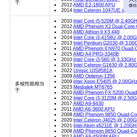
于
2012
AMD E2-1800 APU
微信
2014
Intel Celeron 1047UE @ 1.
2010
Intel Core i5-520M @ 2.40G
2012
AMD Phenom X2 Dual-Core
2010
AMD Athlon II X3 440
2014
Intel Core i3-4158U @ 2.00
2013
Intel Pentium G2030 @ 3.00
2011
AMD Phenom II N970 Quad-
2015
AMD A4 PRO-3340B
2010
Intel Core i3-560 @ 3.33GHz
2013
Intel Celeron G1630 @ 2.80
2022
Unisoc UIS8581A
2009
AMD Opteron 1356
2009
Intel Xeon E5405 @ 2.00GH
多核性能相当
2023
Mediatek MT6765
于
2010
AMD Phenom FX-5200 Quad
2012
Intel Core i3-3120M @ 2.50
2017
AMD A9-9430
2011
AMD A6-3600 APU
2008
AMD Phenom 9850 Quad-Co
2020
Intel Celeron J4025 @ 2.00
2021
Intel Atom x6211E @ 1.20GH
2008
AMD Phenom 9650 Quad-Co
2012
AMD A8-4500M APU