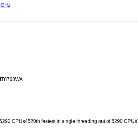
60GHz
 MT8768WA
f 5290 CPUs4520th fastest in single threading out of 5290 CPUs7