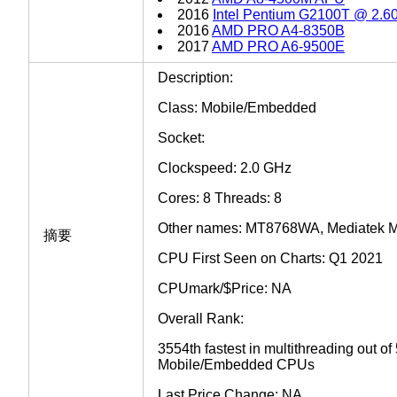
2016
Intel Pentium G2100T @ 2.
2016
AMD PRO A4-8350B
2017
AMD PRO A6-9500E
Description:
Class: Mobile/Embedded
Socket:
Clockspeed: 2.0 GHz
Cores: 8 Threads: 8
Other names: MT8768WA, Mediatek
摘要
CPU First Seen on Charts: Q1 2021
CPUmark/$Price: NA
Overall Rank:
3554th fastest in multithreading out o
Mobile/Embedded CPUs
Last Price Change: NA