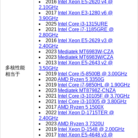
2016
Intel Xeon E5-2620 v4 @
2.10GHz
2017
Intel Xeon E3-1280 v6 @
3.90GHz
2025
Intel Core i3-1315URE
2021
Intel Core i7-1185GRE @
2.80GHz
2016
Intel Xeon E5-2629 v3 @
2.40GHz
2023
Mediatek MT6983W-CZA
2023
Mediatek MT6983W/CZA
2013
Intel Xeon E5-2643 v2 @
多核性能
3.50GHz
2019
Intel Core i5-8500B @ 3.00GHz
相当于
2020
AMD Ryzen 5 3350G
2019
Intel Core i7-9850HL @ 1.90GHz
2023
Mediatek MT8798Z-CNZA
2021
Intel Core i3-10105F @ 3.70GHz
2021
Intel Core i3-10305 @ 3.80GHz
2017
AMD Ryzen 5 1500X
2022
Intel Xeon D-1715TER @
2.40GHz
2023
AMD Ryzen 3 7320U
2019
Intel Xeon D-1548 @ 2.00GHz
2017
Intel Xeon E5-4648 v3 @