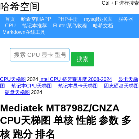
Ctrl + F 进行搜索
哈希空间
首页
哈希空间APP
PHP手册
mysql数据库
服务器
CPU
笔记本推荐
Flutter菜鸟教程
哈希文档
Markdown在线工具
搜索
CPU天梯图
2024
Intel CPU 挤牙膏进度 2008-2024
显卡天梯
图
笔记本CPU天梯图
笔记本显卡天梯图
固态硬盘天梯图
硬盘天梯图
2024
Mediatek MT8798Z/CNZA
CPU天梯图 单核 性能 参数 多
核 跑分 排名