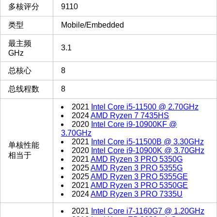
多核评分
9110
类型
Mobile/Embedded
最主频
3.1
GHz
总核心
8
总线程数
8
2021
Intel Core i5-11500 @ 2.70GHz
2024
AMD Ryzen 7 7435HS
2020
Intel Core i9-10900KF @
3.70GHz
2021
Intel Core i5-11500B @ 3.30GHz
单核性能
2020
Intel Core i9-10900K @ 3.70GHz
相当于
2021
AMD Ryzen 3 PRO 5350G
2025
AMD Ryzen 3 PRO 5355G
2025
AMD Ryzen 3 PRO 5355GE
2021
AMD Ryzen 3 PRO 5350GE
2024
AMD Ryzen 3 PRO 7335U
2021
Intel Core i7-1160G7 @ 1.20GHz