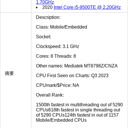
1.70GHz
2020
Intel Core i5-9500TE @ 2.20GHz
Description:
Class: Mobile/Embedded
Socket:
Clockspeed: 3.1 GHz
Cores: 8 Threads: 8
Other names: Mediatek MT8798Z/CNZA
摘要
CPU First Seen on Charts: Q3 2023
CPUmark/$Price: NA
Overall Rank:
1500th fastest in multithreading out of 5290
CPUs618th fastest in single threading out
of 5290 CPUs124th fastest in out of 1157
Mobile/Embedded CPUs