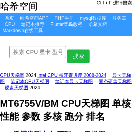
Ctrl + F 进行搜索
哈希空间
首页
哈希空间APP
PHP手册
mysql数据库
服务器
CPU
笔记本推荐
Flutter菜鸟教程
哈希文档
Markdown在线工具
搜索
CPU天梯图
2024
Intel CPU 挤牙膏进度 2008-2024
显卡天梯
图
笔记本CPU天梯图
笔记本显卡天梯图
固态硬盘天梯图
硬盘天梯图
2024
MT6755V/BM CPU天梯图 单核
性能 参数 多核 跑分 排名