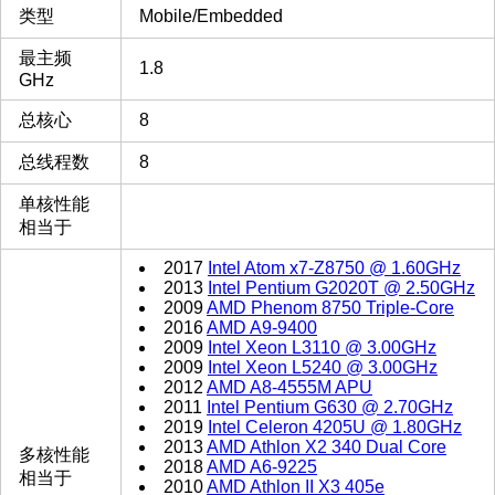
类型
Mobile/Embedded
最主频
1.8
GHz
总核心
8
总线程数
8
单核性能
相当于
2017
Intel Atom x7-Z8750 @ 1.60GHz
2013
Intel Pentium G2020T @ 2.50GHz
2009
AMD Phenom 8750 Triple-Core
2016
AMD A9-9400
2009
Intel Xeon L3110 @ 3.00GHz
2009
Intel Xeon L5240 @ 3.00GHz
2012
AMD A8-4555M APU
2011
Intel Pentium G630 @ 2.70GHz
2019
Intel Celeron 4205U @ 1.80GHz
2013
AMD Athlon X2 340 Dual Core
多核性能
2018
AMD A6-9225
相当于
2010
AMD Athlon II X3 405e