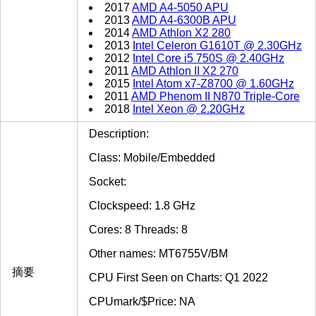
2017
AMD A4-5050 APU
2013
AMD A4-6300B APU
2014
AMD Athlon X2 280
2013
Intel Celeron G1610T @ 2.30GHz
2012
Intel Core i5 750S @ 2.40GHz
2011
AMD Athlon II X2 270
2015
Intel Atom x7-Z8700 @ 1.60GHz
2011
AMD Phenom II N870 Triple-Core
2018
Intel Xeon @ 2.20GHz
Description:
Class: Mobile/Embedded
Socket:
Clockspeed: 1.8 GHz
Cores: 8 Threads: 8
Other names: MT6755V/BM
摘要
CPU First Seen on Charts: Q1 2022
CPUmark/$Price: NA