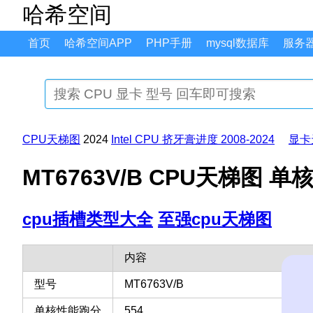
哈希空间
首页
哈希空间APP
PHP手册
mysql数据库
服务
CPU天梯图
2024
Intel CPU 挤牙膏进度 2008-2024
显卡
MT6763V/B CPU天梯图 单
cpu插槽类型大全
至强cpu天梯图
内容
型号
MT6763V/B
单核性能跑分
554