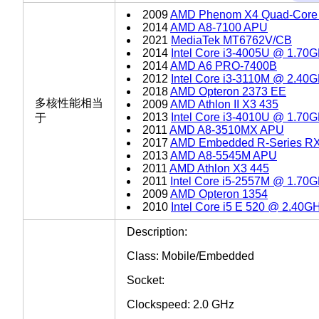
2009
AMD Phenom X4 Quad-Core
2014
AMD A8-7100 APU
2021
MediaTek MT6762V/CB
2014
Intel Core i3-4005U @ 1.70
2014
AMD A6 PRO-7400B
2012
Intel Core i3-3110M @ 2.40
2018
AMD Opteron 2373 EE
多核性能相当
2009
AMD Athlon II X3 435
2013
Intel Core i3-4010U @ 1.70
于
2011
AMD A8-3510MX APU
2017
AMD Embedded R-Series R
2013
AMD A8-5545M APU
2011
AMD Athlon X3 445
2011
Intel Core i5-2557M @ 1.70
2009
AMD Opteron 1354
2010
Intel Core i5 E 520 @ 2.40G
Description:
Class: Mobile/Embedded
Socket:
Clockspeed: 2.0 GHz