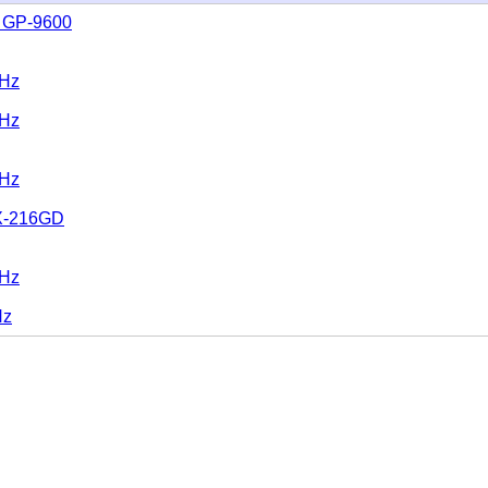
 GP-9600
GHz
GHz
GHz
X-216GD
GHz
Hz