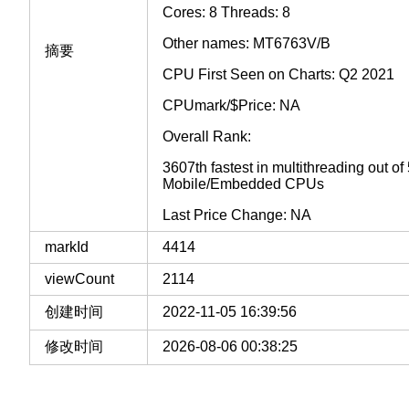
Cores: 8 Threads: 8
Other names: MT6763V/B
摘要
CPU First Seen on Charts: Q2 2021
CPUmark/$Price: NA
Overall Rank:
3607th fastest in multithreading out o
Mobile/Embedded CPUs
Last Price Change: NA
markId
4414
viewCount
2114
创建时间
2022-11-05 16:39:56
修改时间
2026-08-06 00:38:25