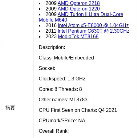
2009
AMD Opteron 2218
2009
AMD Opteron 1220
2009
AMD Turion II Ultra Dual-Core
Mobile M640
2016
Intel Atom x5-E8000 @ 1.04GHz
2011
Intel Pentium G630T @ 2.30GHz
2023
MediaTek MT8168
Description:
Class: Mobile/Embedded
Socket:
Clockspeed: 1.3 GHz
Cores: 8 Threads: 8
Other names: MT8783
摘要
CPU First Seen on Charts: Q4 2021
CPUmark/$Price: NA
Overall Rank: