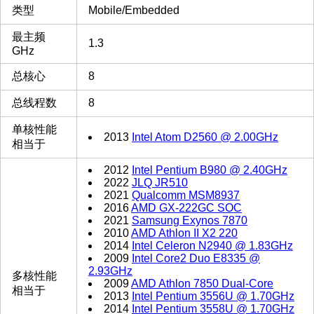
类型
Mobile/Embedded
最主频
1.3
GHz
总核心
8
总线程数
8
单核性能
2013
Intel Atom D2560 @ 2.00GHz
相当于
2012
Intel Pentium B980 @ 2.40GHz
2022
JLQ JR510
2021
Qualcomm MSM8937
2016
AMD GX-222GC SOC
2021
Samsung Exynos 7870
2010
AMD Athlon II X2 220
2014
Intel Celeron N2940 @ 1.83GHz
2009
Intel Core2 Duo E8335 @
2.93GHz
多核性能
2009
AMD Athlon 7850 Dual-Core
相当于
2013
Intel Pentium 3556U @ 1.70GHz
2014
Intel Pentium 3558U @ 1.70GHz