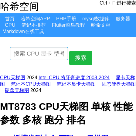
Ctrl + F 进行搜索
哈希空间
首页
哈希空间APP
PHP手册
mysql数据库
服务器
CPU
笔记本推荐
Flutter菜鸟教程
哈希文档
Markdown在线工具
搜索
CPU天梯图
2024
Intel CPU 挤牙膏进度 2008-2024
显卡天梯
图
笔记本CPU天梯图
笔记本显卡天梯图
固态硬盘天梯图
硬盘天梯图
2024
MT8783 CPU天梯图 单核 性能
参数 多核 跑分 排名