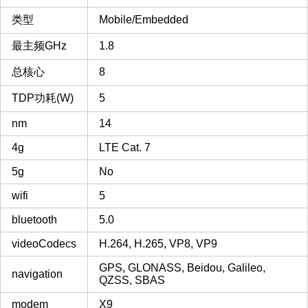
类型
Mobile/Embedded
最主频GHz
1.8
总核心
8
TDP功耗(W)
5
nm
14
4g
LTE Cat. 7
5g
No
wifi
5
bluetooth
5.0
videoCodecs
H.264, H.265, VP8, VP9
GPS, GLONASS, Beidou, Galileo,
navigation
QZSS, SBAS
modem
X9