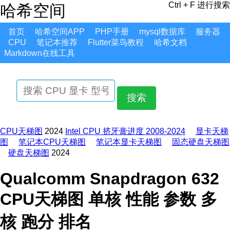
Ctrl + F 进行搜索
哈希空间
首页
哈希空间APP
PHP手册
mysql数据库
服务器
CPU
笔记本推荐
Flutter菜鸟教程
哈希文档
Markdown在线工具
搜索
CPU天梯图
2024
Intel CPU 挤牙膏进度 2008-2024
显卡天梯
图
笔记本CPU天梯图
笔记本显卡天梯图
固态硬盘天梯图
硬盘天梯图
2024
Qualcomm Snapdragon 632
CPU天梯图 单核 性能 参数 多
核 跑分 排名