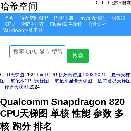
Ctrl + F 进行搜索
哈希空间
首页
哈希空间APP
PHP手册
mysql数据库
服务器
CPU
笔记本推荐
Flutter菜鸟教程
哈希文档
Markdown在线工具
搜索
CPU天梯图
2024
Intel CPU 挤牙膏进度 2008-2024
显卡天梯
图
笔记本CPU天梯图
笔记本显卡天梯图
固态硬盘天梯图
硬盘天梯图
2024
Qualcomm Snapdragon 820
CPU天梯图 单核 性能 参数 多
核 跑分 排名