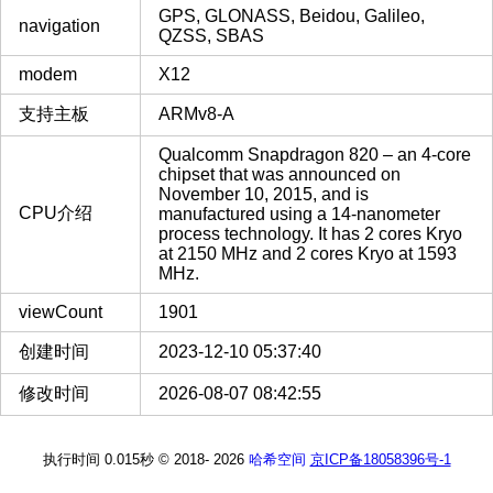
GPS, GLONASS, Beidou, Galileo,
navigation
QZSS, SBAS
modem
X12
支持主板
ARMv8-A
Qualcomm Snapdragon 820 – an 4-core
chipset that was announced on
November 10, 2015, and is
CPU介绍
manufactured using a 14-nanometer
process technology. It has 2 cores Kryo
at 2150 MHz and 2 cores Kryo at 1593
MHz.
viewCount
1901
创建时间
2023-12-10 05:37:40
修改时间
2026-08-07 08:42:55
执行时间 0.015秒
© 2018-
2026
哈希空间
京ICP备18058396号-1