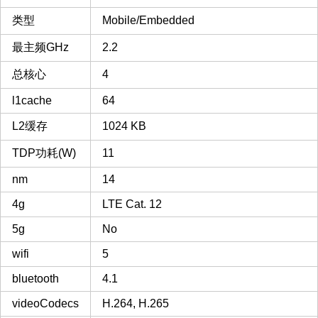
类型
Mobile/Embedded
最主频GHz
2.2
总核心
4
l1cache
64
L2缓存
1024 KB
TDP功耗(W)
11
nm
14
4g
LTE Cat. 12
5g
No
wifi
5
bluetooth
4.1
videoCodecs
H.264, H.265