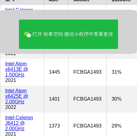
Intel Celeron
N6211 @
1586
FCBGA1493
34%
1.20GHz
2021
打开 哈希空间 微信小程序中查看更佳
Intel Pentium
J6426 @
1527
FCBGA1493
32%
2.00GHz
2022
Intel Atom
x6413E @
1445
FCBGA1493
31%
1.50GHz
2021
Intel Atom
x6425E @
1401
FCBGA1493
30%
2.00GHz
2022
Intel Celeron
J6412 @
1373
FCBGA1493
29%
2.00GHz
2021