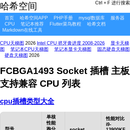
Ctrl + F 进行搜索
哈希空间
首页
哈希空间APP
PHP手册
mysql数据库
服务器
CPU
笔记本推荐
Flutter菜鸟教程
哈希文档
Markdown在线工具
CPU天梯图
2026
Intel CPU 挤牙膏进度 2008-2026
显卡天梯
图
笔记本CPU天梯图
笔记本显卡天梯图
固态硬盘天梯图
硬盘天梯图
2026
FCBGA1493 Socket 插槽 主板
支持兼容 CPU 列表
cpu插槽类型大全
单核
性能对比
性能
i9-
型号
跑分
socket
13900KF