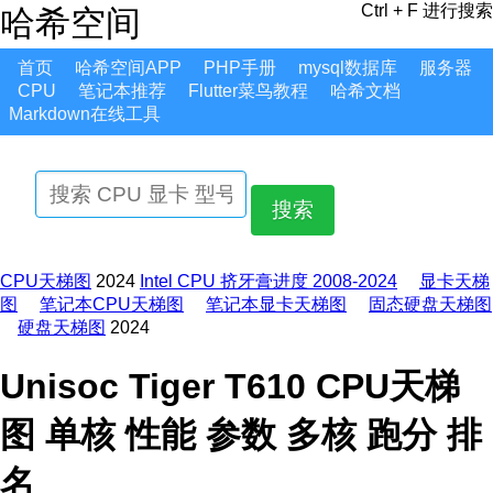
Ctrl + F 进行搜索
哈希空间
首页
哈希空间APP
PHP手册
mysql数据库
服务器
CPU
笔记本推荐
Flutter菜鸟教程
哈希文档
Markdown在线工具
搜索
CPU天梯图
2024
Intel CPU 挤牙膏进度 2008-2024
显卡天梯
图
笔记本CPU天梯图
笔记本显卡天梯图
固态硬盘天梯图
硬盘天梯图
2024
Unisoc Tiger T610 CPU天梯
图 单核 性能 参数 多核 跑分 排
名