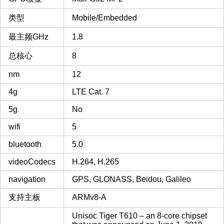
类型
Mobile/Embedded
最主频GHz
1.8
总核心
8
nm
12
4g
LTE Cat. 7
5g
No
wifi
5
bluetooth
5.0
videoCodecs
H.264, H.265
navigation
GPS, GLONASS, Beidou, Galileo
支持主板
ARMv8-A
Unisoc Tiger T610 – an 8-core chipset