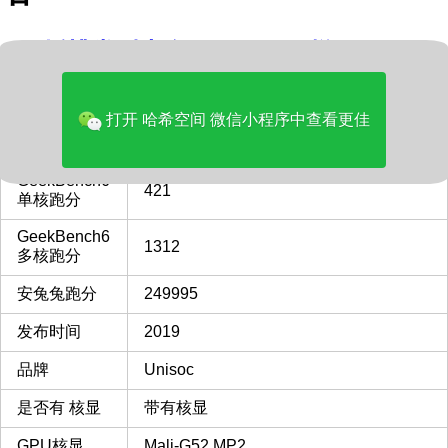
cpu插槽类型大全
至强cpu天梯图
内容
打开 哈希空间 微信小程序中查看更佳
型号
Unisoc Tiger T610
GeekBench6
421
单核跑分
GeekBench6
1312
多核跑分
安兔兔跑分
249995
发布时间
2019
品牌
Unisoc
是否有 核显
带有核显
GPU核显
Mali-G52 MP2