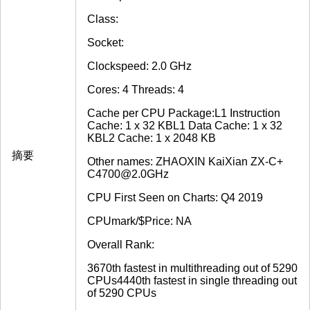
Class:
Socket:
Clockspeed: 2.0 GHz
Cores: 4 Threads: 4
Cache per CPU Package:L1 Instruction
Cache: 1 x 32 KBL1 Data Cache: 1 x 32
KBL2 Cache: 1 x 2048 KB
摘要
Other names: ZHAOXIN KaiXian ZX-C+
C4700@2.0GHz
CPU First Seen on Charts: Q4 2019
CPUmark/$Price: NA
Overall Rank:
3670th fastest in multithreading out of 5290
CPUs4440th fastest in single threading out
of 5290 CPUs