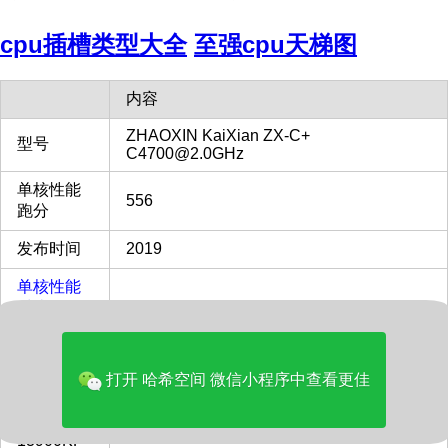
cpu插槽类型大全
至强cpu天梯图
内容
ZHAOXIN KaiXian ZX-C+
型号
C4700@2.0GHz
单核性能
556
跑分
发布时间
2019
单核性能
对比
12%
Intel i9-
13900KF
打开 哈希空间 微信小程序中查看更佳
多核性能
对比
3%
Intel i9-
13900KF