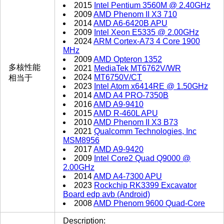
2015
Intel Pentium 3560M @ 2.40GHz
2009
AMD Phenom II X3 710
2014
AMD A6-6420B APU
2009
Intel Xeon E5335 @ 2.00GHz
2024
ARM Cortex-A73 4 Core 1900
MHz
2009
AMD Opteron 1352
多核性能
2021
MediaTek MT6762V/WR
2024
MT6750V/CT
相当于
2023
Intel Atom x6414RE @ 1.50GHz
2014
AMD A4 PRO-7350B
2016
AMD A9-9410
2015
AMD R-460L APU
2010
AMD Phenom II X3 B73
2021
Qualcomm Technologies, Inc
MSM8956
2017
AMD A9-9420
2009
Intel Core2 Quad Q9000 @
2.00GHz
2014
AMD A4-7300 APU
2023
Rockchip RK3399 Excavator
Board edp avb (Android)
2008
AMD Phenom 9600 Quad-Core
Description: