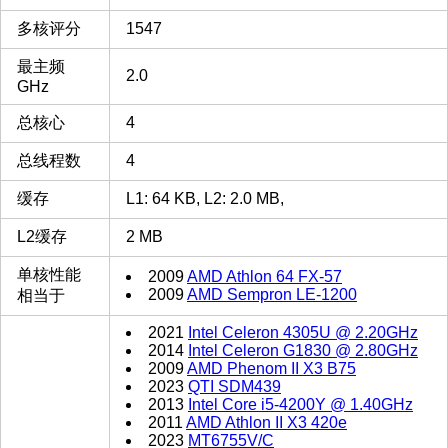
多核评分
1547
最主频
2.0
GHz
总核心
4
总线程数
4
缓存
L1: 64 KB, L2: 2.0 MB,
L2缓存
2 MB
单核性能
2009
AMD Athlon 64 FX-57
2009
AMD Sempron LE-1200
相当于
2021
Intel Celeron 4305U @ 2.20GHz
2014
Intel Celeron G1830 @ 2.80GHz
2009
AMD Phenom II X3 B75
2023
QTI SDM439
2013
Intel Core i5-4200Y @ 1.40GHz
2011
AMD Athlon II X3 420e
2023
MT6755V/C