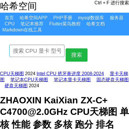
Ctrl + F 进行搜索
哈希空间
首页
哈希空间APP
PHP手册
mysql数据库
服务器
CPU
笔记本推荐
Flutter菜鸟教程
哈希文档
Markdown在线工具
搜索
CPU天梯图
2024
Intel CPU 挤牙膏进度 2008-2024
显卡天梯
图
笔记本CPU天梯图
笔记本显卡天梯图
固态硬盘天梯图
硬盘天梯图
2024
ZHAOXIN KaiXian ZX-C+
C4700@2.0GHz CPU天梯图 单
核 性能 参数 多核 跑分 排名