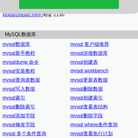
本文 最佳观看地址：
https://www.hashspace.cn/mysql-
xiugaiziduan.html
阅读 2130
MySQL数据库
mysql数据库
mysql 客户端推荐
mysql新手教程
mysql连接数据库
mysqldump 命令
mysql创建表
mysql workbench
mysql安装教程
mysql查询表数据
mysql更新表数据
mysql写入数据
mysql删除数据
mysql索引
mysql创建索引
mysql删除索引
mysql查看表结构
mysql添加字段
mysql删除字段
mysql修改字段
mysql where条件查询
mysql 多个条件查询
mysql查看执行计划