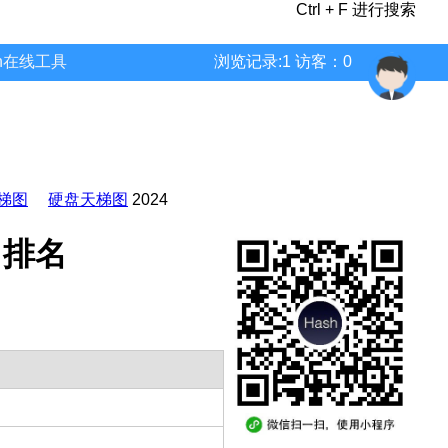
Ctrl + F 进行搜索
wn在线工具
浏览记录:1 访客：0
梯图
硬盘天梯图
2024
分 排名