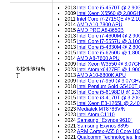
2013
Intel Core i5-4570T @ 2.90
2009
Intel Xeon X5560 @ 2.80G
2011
Intel Core i7-2715QE @ 2.
2014
AMD A10-7800 APU
2015
AMD PRO A8-8650B
2013
Intel Core i7-4600M @ 2.9
2015
Intel Core i7-5557U @ 3.1
2013
Intel Core i5-4330M @ 2.8
2015
Intel Core i5-6260U @ 1.8
2014
AMD A8-7600 APU
2009
Intel Xeon W3550 @ 3.07G
多核性能相当
2023
Intel Atom x6427FE @ 1.9
2013
AMD A10-6800K APU
于
2009
Intel Core i7-950 @ 3.07GH
2018
Intel Pentium Gold G5400T
2016
Intel Core i5-6198DU @ 2.
2015
Intel Core i3-4170T @ 3.20
2015
Intel Xeon E3-1265L @ 2.4
2023
Mediatek MT8786V/N
2023
Intel Atom C1110
2024
Samsung "Exynos 9610"
2021
Samsung Exynos 8895
2022
ARM Cortex-A55 8 Core 18
2021
Qualcomm Technologies, 