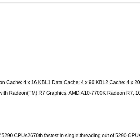
on Cache: 4 x 16 KBL1 Data Cache: 4 x 96 KBL2 Cache: 4 x 2
with Radeon(TM) R7 Graphics, AMD A10-7700K Radeon R7, 
of 5290 CPUs2670th fastest in single threading out of 5290 CPUs