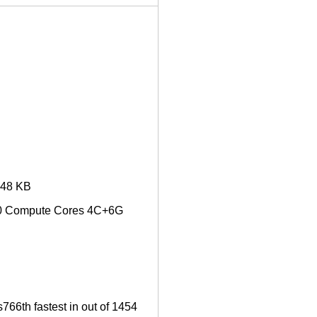
048 KB
10 Compute Cores 4C+6G
766th fastest in out of 1454