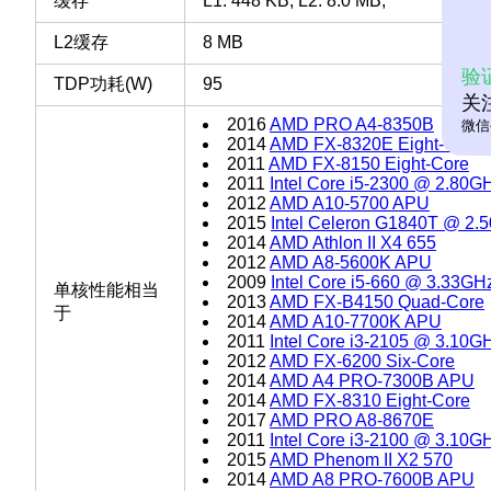
缓存
L1: 448 KB, L2: 8.0 MB,
L2缓存
8 MB
验
TDP功耗(W)
95
关
2016
AMD PRO A4-8350B
微信
2014
AMD FX-8320E Eight-Core
2011
AMD FX-8150 Eight-Core
2011
Intel Core i5-2300 @ 2.80G
2012
AMD A10-5700 APU
2015
Intel Celeron G1840T @ 2.
2014
AMD Athlon II X4 655
2012
AMD A8-5600K APU
2009
Intel Core i5-660 @ 3.33GH
单核性能相当
2013
AMD FX-B4150 Quad-Core
于
2014
AMD A10-7700K APU
2011
Intel Core i3-2105 @ 3.10G
2012
AMD FX-6200 Six-Core
2014
AMD A4 PRO-7300B APU
2014
AMD FX-8310 Eight-Core
2017
AMD PRO A8-8670E
2011
Intel Core i3-2100 @ 3.10G
2015
AMD Phenom II X2 570
2014
AMD A8 PRO-7600B APU