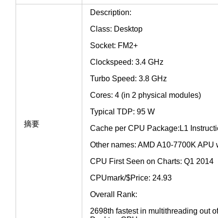
Description:
Class: Desktop
Socket: FM2+
Clockspeed: 3.4 GHz
Turbo Speed: 3.8 GHz
Cores: 4 (in 2 physical modules)
Typical TDP: 95 W
摘要
Cache per CPU Package:L1 Instructi
Other names: AMD A10-7700K APU 
CPU First Seen on Charts: Q1 2014
CPUmark/$Price: 24.93
Overall Rank:
2698th fastest in multithreading out 