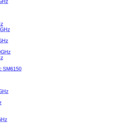
0GHz
Hz
0GHz
0GHz
10GHz
Hz
nc SM6150
0GHz
z
GHz