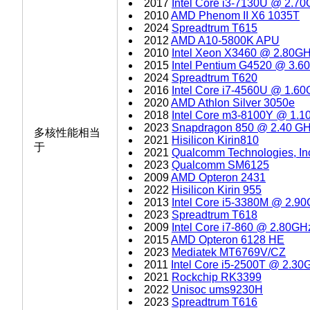
2017
Intel Core i3-7130U @ 2.7
2010
AMD Phenom II X6 1035T
2024
Spreadtrum T615
2012
AMD A10-5800K APU
2010
Intel Xeon X3460 @ 2.80G
2015
Intel Pentium G4520 @ 3.6
2024
Spreadtrum T620
2016
Intel Core i7-4560U @ 1.6
2020
AMD Athlon Silver 3050e
2018
Intel Core m3-8100Y @ 1.
2023
Snapdragon 850 @ 2.40 G
多核性能相当
2021
Hisilicon Kirin810
于
2021
Qualcomm Technologies, I
2023
Qualcomm SM6125
2009
AMD Opteron 2431
2022
Hisilicon Kirin 955
2013
Intel Core i5-3380M @ 2.9
2023
Spreadtrum T618
2009
Intel Core i7-860 @ 2.80GH
2015
AMD Opteron 6128 HE
2023
Mediatek MT6769V/CZ
2011
Intel Core i5-2500T @ 2.30
2021
Rockchip RK3399
2022
Unisoc ums9230H
2023
Spreadtrum T616