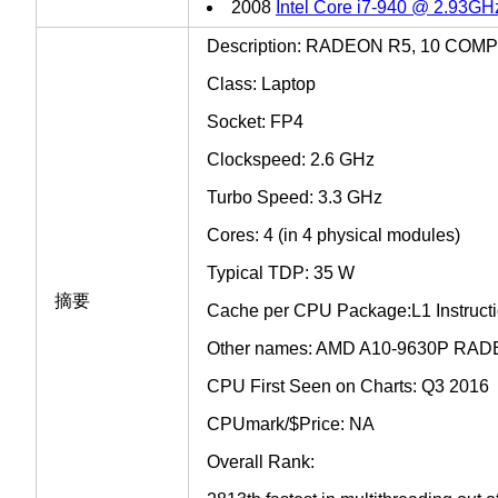
2008
Intel Core i7-940 @ 2.93GH
Description: RADEON R5, 10 CO
Class: Laptop
Socket: FP4
Clockspeed: 2.6 GHz
Turbo Speed: 3.3 GHz
Cores: 4 (in 4 physical modules)
Typical TDP: 35 W
摘要
Cache per CPU Package:L1 Instructi
Other names: AMD A10-9630P R
CPU First Seen on Charts: Q3 2016
CPUmark/$Price: NA
Overall Rank: