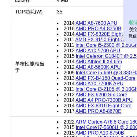
L2缓存
4 MB
TDP功耗(W)
35
验
2014
AMD A8-7600 APU
2016
AMD PRO A4-8350B
关
2014
AMD FX-8320E Eight-Core
微信
2011
AMD FX-8150 Eight-Core
2011
Intel Core i5-2300 @ 2.80G
2012
AMD A10-5700 APU
2015
Intel Celeron G1840T @ 2.
2014
AMD Athlon II X4 655
单核性能相当
2012
AMD A8-5600K APU
于
2009
Intel Core i5-660 @ 3.33GH
2013
AMD FX-B4150 Quad-Core
2014
AMD A10-7700K APU
2011
Intel Core i3-2105 @ 3.10G
2012
AMD FX-6200 Six-Core
2014
AMD A4 PRO-7300B APU
2014
AMD FX-8310 Eight-Core
2017
AMD PRO A8-8670E
2022
ARM Cortex-A76 8 Core 18
2015
Intel Core i7-5600U @ 2.6
2015
AMD PRO A10-8750B