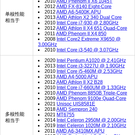
2010
AMD Phenom II X6 1045T
2012
AMD FX-8140 Eight-Core
2012
AMD A6-5400K APU
单核性能
2013
AMD Athlon X2 340 Dual Core
相当于
2010
Intel Core i7-930 @ 2.80GHz
2012
AMD Athlon II X4 651 Quad-Core
2011
AMD Phenom II X4 850
2008
Intel Core2 Extreme X9650 @
3.00GHz
2010
Intel Core i3-540 @ 3.07GHz
2020
Intel Pentium A1020 @ 2.41GHz
2013
Intel Core i3-3227U @ 1.90GHz
2010
Intel Core i5-460M @ 2.53GHz
2013
AMD A4-5000 APU
2012
AMD Athlon II X2 B28
2010
Intel Core i7-660UM @ 1.33GHz
2010
AMD Phenom 8850B Triple-Core
2009
AMD Phenom 9100e Quad-Core
2021
Unisoc UIS8581E
2018
AMD Sempron 240
多核性能
2021
MT6755
2014
Intel Celeron 2950M @ 2.00GHz
相当于
2019
Intel Celeron 1020M @ 2.10GHz
2011
AMD A6-3410MX APU