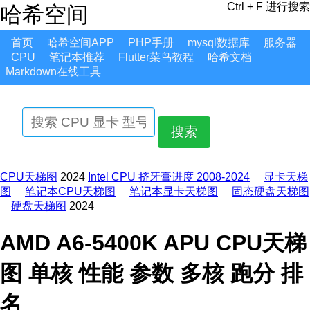
Ctrl + F 进行搜索
哈希空间
首页
哈希空间APP
PHP手册
mysql数据库
服务器
CPU
笔记本推荐
Flutter菜鸟教程
哈希文档
Markdown在线工具
搜索
CPU天梯图
2024
Intel CPU 挤牙膏进度 2008-2024
显卡天梯
图
笔记本CPU天梯图
笔记本显卡天梯图
固态硬盘天梯图
硬盘天梯图
2024
AMD A6-5400K APU CPU天梯
图 单核 性能 参数 多核 跑分 排
名