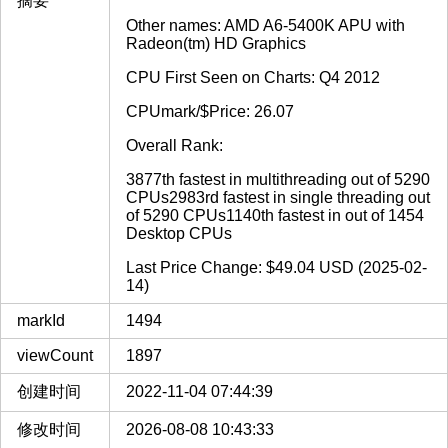
摘要
Other names: AMD A6-5400K APU with
Radeon(tm) HD Graphics
CPU First Seen on Charts: Q4 2012
CPUmark/$Price: 26.07
Overall Rank:
3877th fastest in multithreading out of 5290
CPUs2983rd fastest in single threading out
of 5290 CPUs1140th fastest in out of 1454
Desktop CPUs
Last Price Change: $49.04 USD (2025-02-
14)
markId
1494
viewCount
1897
创建时间
2022-11-04 07:44:39
修改时间
2026-08-08 10:43:33