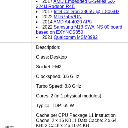
2017
AMD Embedded G-Series GX-
224IJ Radeon R4E
2017
Intel Celeron 3865U @ 1.80GHz
2022
MT6750V/DN
2014
AMD A4-4020 APU
2022
Samsung M13 SWA INS 00 board
based on EXYNOS850
2021
Qualcomm MSM8992
Description:
Class: Desktop
Socket: FM2
Clockspeed: 3.6 GHz
Turbo Speed: 3.8 GHz
Cores: 2 (in 1 physical modules)
Typical TDP: 65 W
Cache per CPU Package:L1 Instruction
Cache: 2 x 16 KBL1 Data Cache: 2 x 64
KBL2 Cache: 2 x 1024 KB