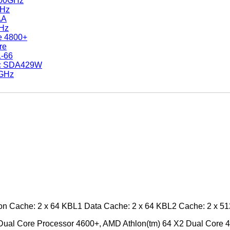
.00GHz
MHz
AA
GHz
e 4800+
re
L-66
nc SDA429W
0GHz
on Cache: 2 x 64 KBL1 Data Cache: 2 x 64 KBL2 Cache: 2 x 5
Dual Core Processor 4600+, AMD Athlon(tm) 64 X2 Dual Core 