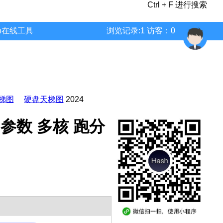
Ctrl + F 进行搜索
wn在线工具
浏览记录:1 访客：0
梯图
硬盘天梯图
2024
性能 参数 多核 跑分