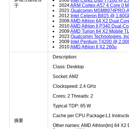
2008
Intel Core2 Duo T7200 @ 2
2024
ARM Cortex-A57 4 Core 0 
于
2021
Qualcomm MSM8974PRO-
2012
Intel Celeron B815 @ 1.60
2008
AMD Athlon 64 X2 Dual Cor
2010
AMD Athlon II P340 Dual-Co
2009
AMD Turion 64 X2 Mobile T
2023
Qualcomm Technologies, I
2009
Intel Pentium T4200 @ 2.0
2010
AMD Athlon II X2 260u
Description:
Class: Desktop
Socket: AM2
Clockspeed: 2.4 GHz
Cores: 2 Threads: 2
Typical TDP: 65 W
Cache per CPU Package:L1 Instructi
摘要
Other names: AMD Athlon(tm) 64 X2 