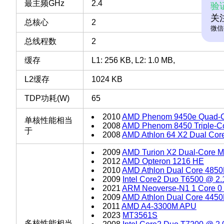
最主频GHz
2.4
验
关
总核心
2
微信
总线程数
2
缓存
L1: 256 KB, L2: 1.0 MB,
L2缓存
1024 KB
TDP功耗(W)
65
2010
AMD Phenom 9450e Quad-
单核性能相当
2008
AMD Phenom 8450 Triple-C
于
2008
AMD Athlon 64 X2 Dual Cor
2009
AMD Turion X2 Dual-Core M
2012
AMD Opteron 1216 HE
2010
AMD Athlon Dual Core 485
2009
Intel Core2 Duo T6500 @ 2
2021
ARM Neoverse-N1 1 Core 0
2009
AMD Athlon Dual Core 445
2011
AMD A4-3300M APU
2023
MT3561S
多核性能相当