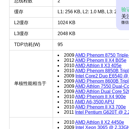
总线程数
2
验
缓存
L1: 256 KB, L2: 1.0 MB, L3: 2 MB
关
微信
L2缓存
1024 KB
L3缓存
2048 KB
TDP功耗(W)
95
2009
AMD Phenom 8750 Triple
2012
AMD Phenom II X4 B05e
2010
AMD Athlon II X3 405e
2010
AMD Phenom 8850B Tripl
2009
Intel Core2 Duo E6540 @
2009
AMD Phenom 8600B Tripl
单核性能相当于
2009
AMD Athlon 7550 Dual-Co
2009
AMD Athlon Dual Core 5
2010
AMD Phenom II X4 900e
2011
AMD A6-3500 APU
2010
AMD Phenom II X3 700e
2011
Intel Pentium G620T @ 2
2010
AMD Athlon II X2 4450e
2009
Intel Xeon 3065 @ 2.33G