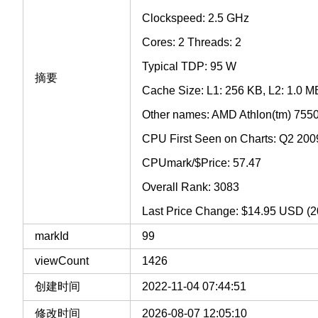
Clockspeed: 2.5 GHz
Cores: 2 Threads: 2
Typical TDP: 95 W
摘要
Cache Size: L1: 256 KB, L2: 1.0 M
Other names: AMD Athlon(tm) 755
CPU First Seen on Charts: Q2 200
CPUmark/$Price: 57.47
Overall Rank: 3083
Last Price Change: $14.95 USD (2
markId
99
viewCount
1426
创建时间
2022-11-04 07:44:51
修改时间
2026-08-07 12:05:10