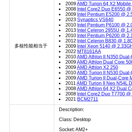
2009
AMD Turion 64 X2 Mobile
2008
Intel Core2 Duo E6550 @
2009
Intel Pentium E5200 @ 2
2023
Synaptics VS640
2010
Intel Pentium P6100 @ 2
2013
Intel Celeron 2955U @ 1
2010
Intel Pentium P6200 @ 2
2012
Intel Celeron B830 @ 1.
多核性能相当于
2009
Intel Xeon 5140 @ 2.33G
2022
MT8161AA
2010
AMD Athlon II N350 Dual-
2009
AMD Athlon Dual Core 5
2009
AMD Athlon X2 250
2010
AMD Turion II N530 Dual-
2009
AMD Turion II Dual-Core 
2011
AMD Turion II Neo N54L 
2008
AMD Athlon 64 X2 Dual C
2008
Intel Core2 Duo T7700 @
2021
BCM2711
Description:
Class: Desktop
Socket: AM2+