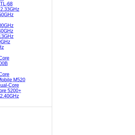
 TL-68
 2.33GHz
.50GHz
.00GHz
.40GHz
.13GHz
80GHz
Hz
Core
000B
Core
Mobile M520
Dual-Core
ore 5200+
 2.40GHz