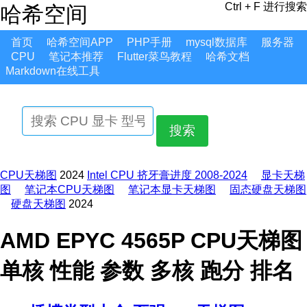
Ctrl + F 进行搜索
哈希空间
首页
哈希空间APP
PHP手册
mysql数据库
服务器
CPU
笔记本推荐
Flutter菜鸟教程
哈希文档
Markdown在线工具
搜索
CPU天梯图
2024
Intel CPU 挤牙膏进度 2008-2024
显卡天梯
图
笔记本CPU天梯图
笔记本显卡天梯图
固态硬盘天梯图
硬盘天梯图
2024
AMD EPYC 4565P CPU天梯图
单核 性能 参数 多核 跑分 排名