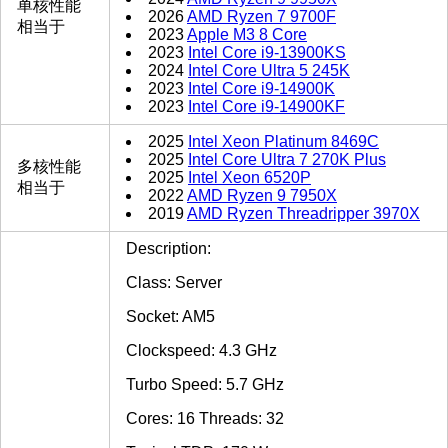
单核性能
2026
AMD Ryzen 7 9700F
相当于
2023
Apple M3 8 Core
2023
Intel Core i9-13900KS
2024
Intel Core Ultra 5 245K
2023
Intel Core i9-14900K
2023
Intel Core i9-14900KF
2025
Intel Xeon Platinum 8469C
2025
Intel Core Ultra 7 270K Plus
多核性能
2025
Intel Xeon 6520P
相当于
2022
AMD Ryzen 9 7950X
2019
AMD Ryzen Threadripper 3970X
Description:
Class: Server
Socket: AM5
Clockspeed: 4.3 GHz
Turbo Speed: 5.7 GHz
Cores: 16 Threads: 32