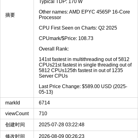
Typical TDP: 170 W
Other names: AMD EPYC 4565P 16-Core
摘要
Processor
CPU First Seen on Charts: Q2 2025
CPUmark/$Price: 108.73
Overall Rank:
141st fastest in multithreading out of 5812
CPUs21st fastest in single threading out of
5812 CPUs125th fastest in out of 1235
Server CPUs
Last Price Change: $589.00 USD (2025-
05-13)
markId
6714
viewCount
710
创建时间
2025-07-28 03:22:48
修改时间
2026-08-09 00:26:23