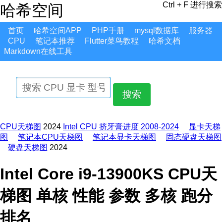
Ctrl + F 进行搜索
哈希空间
首页
哈希空间APP
PHP手册
mysql数据库
服务器
CPU
笔记本推荐
Flutter菜鸟教程
哈希文档
Markdown在线工具
搜索
CPU天梯图
2024
Intel CPU 挤牙膏进度 2008-2024
显卡天梯
图
笔记本CPU天梯图
笔记本显卡天梯图
固态硬盘天梯图
硬盘天梯图
2024
Intel Core i9-13900KS CPU天
梯图 单核 性能 参数 多核 跑分
排名