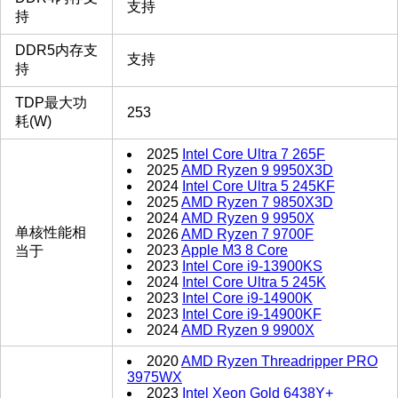
支持
持
DDR5内存支
支持
持
TDP最大功
253
耗(W)
2025
Intel Core Ultra 7 265F
2025
AMD Ryzen 9 9950X3D
2024
Intel Core Ultra 5 245KF
2025
AMD Ryzen 7 9850X3D
2024
AMD Ryzen 9 9950X
单核性能相
2026
AMD Ryzen 7 9700F
2023
Apple M3 8 Core
当于
2023
Intel Core i9-13900KS
2024
Intel Core Ultra 5 245K
2023
Intel Core i9-14900K
2023
Intel Core i9-14900KF
2024
AMD Ryzen 9 9900X
2020
AMD Ryzen Threadripper PRO
3975WX
2023
Intel Xeon Gold 6438Y+