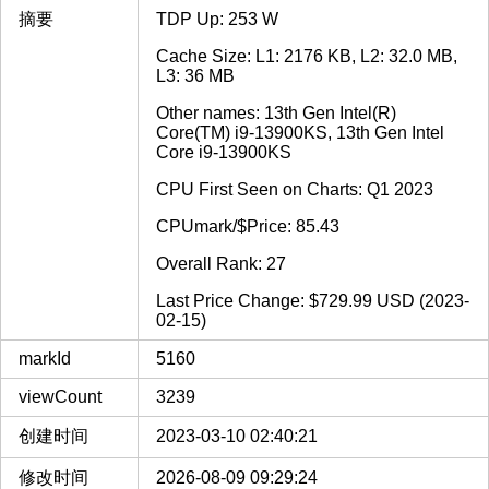
摘要
TDP Up: 253 W
Cache Size: L1: 2176 KB, L2: 32.0 MB,
L3: 36 MB
Other names: 13th Gen Intel(R)
Core(TM) i9-13900KS, 13th Gen Intel
Core i9-13900KS
CPU First Seen on Charts: Q1 2023
CPUmark/$Price: 85.43
Overall Rank: 27
Last Price Change: $729.99 USD (2023-
02-15)
markId
5160
viewCount
3239
创建时间
2023-03-10 02:40:21
修改时间
2026-08-09 09:29:24