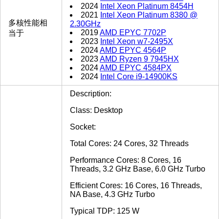
2024
Intel Xeon Platinum 8454H
2021
Intel Xeon Platinum 8380 @
多核性能相
2.30GHz
2019
AMD EPYC 7702P
当于
2023
Intel Xeon w7-2495X
2024
AMD EPYC 4564P
2023
AMD Ryzen 9 7945HX
2024
AMD EPYC 4584PX
2024
Intel Core i9-14900KS
Description:
Class: Desktop
Socket:
Total Cores: 24 Cores, 32 Threads
Performance Cores: 8 Cores, 16
Threads, 3.2 GHz Base, 6.0 GHz Turbo
Efficient Cores: 16 Cores, 16 Threads,
NA Base, 4.3 GHz Turbo
Typical TDP: 125 W