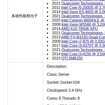
2021
Qualcomm Technologies,
2011
Intel Core i5-2500S @ 2.
2014
Intel Xeon E5-4603 @ 2.
多核性能相当于
2021
Qualcomm Technologies,
2025
Intel Celeron 6600HLE @
2009
Intel Xeon W5580 @ 3.2
2014
AMD A10-7850K APU
2021
Qualcomm Technologies,
2013
AMD FX-B4150 Quad-Co
2009
Intel Core i7-975 @ 3.33
2017
Intel Core i3-4370T @ 3.
2021
Qualcomm Technologies, 
2014
Intel Core i3-4150 @ 3.5
2023
QTI SM6150
Description:
Class: Server
Socket: Socket G34
Clockspeed: 2.4 GHz
Cores: 8 Threads: 8