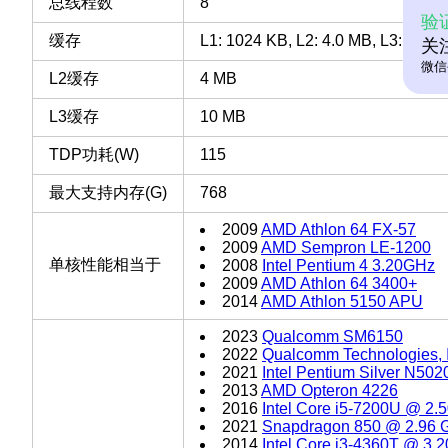
总线程数
8
验
缓存
L1: 1024 KB, L2: 4.0 MB, L3: 10 M
关
微信
L2缓存
4 MB
L3缓存
10 MB
TDP功耗(W)
115
最大支持内存(G)
768
2009
AMD Athlon 64 FX-57
2009
AMD Sempron LE-1200
单核性能相当于
2008
Intel Pentium 4 3.20GHz
2009
AMD Athlon 64 3400+
2014
AMD Athlon 5150 APU
2023
Qualcomm SM6150
2022
Qualcomm Technologies,
2021
Intel Pentium Silver N50
2013
AMD Opteron 4226
2016
Intel Core i5-7200U @ 2
2021
Snapdragon 850 @ 2.96 
2014
Intel Core i3-4360T @ 3.