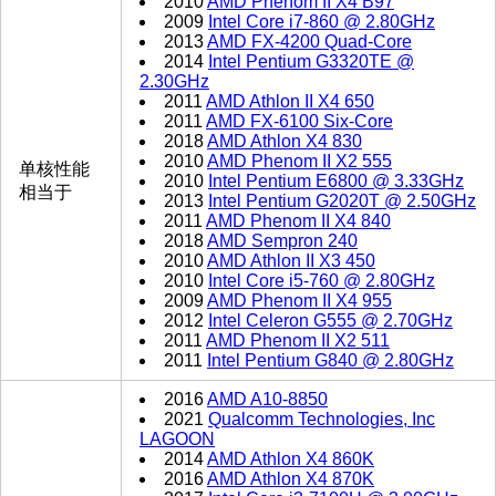
2010
AMD Phenom II X4 B97
2009
Intel Core i7-860 @ 2.80GHz
2013
AMD FX-4200 Quad-Core
2014
Intel Pentium G3320TE @
2.30GHz
2011
AMD Athlon II X4 650
2011
AMD FX-6100 Six-Core
2018
AMD Athlon X4 830
2010
AMD Phenom II X2 555
单核性能
2010
Intel Pentium E6800 @ 3.33GHz
相当于
2013
Intel Pentium G2020T @ 2.50GHz
2011
AMD Phenom II X4 840
2018
AMD Sempron 240
2010
AMD Athlon II X3 450
2010
Intel Core i5-760 @ 2.80GHz
2009
AMD Phenom II X4 955
2012
Intel Celeron G555 @ 2.70GHz
2011
AMD Phenom II X2 511
2011
Intel Pentium G840 @ 2.80GHz
2016
AMD A10-8850
2021
Qualcomm Technologies, Inc
LAGOON
2014
AMD Athlon X4 860K
2016
AMD Athlon X4 870K