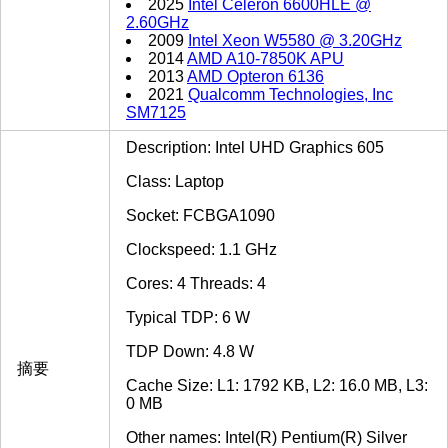
2025
Intel Celeron 6600HLE @
2.60GHz
2009
Intel Xeon W5580 @ 3.20GHz
2014
AMD A10-7850K APU
2013
AMD Opteron 6136
2021
Qualcomm Technologies, Inc
SM7125
Description: Intel UHD Graphics 605
Class: Laptop
Socket: FCBGA1090
Clockspeed: 1.1 GHz
Cores: 4 Threads: 4
Typical TDP: 6 W
TDP Down: 4.8 W
摘要
Cache Size: L1: 1792 KB, L2: 16.0 MB, L3:
0 MB
Other names: Intel(R) Pentium(R) Silver