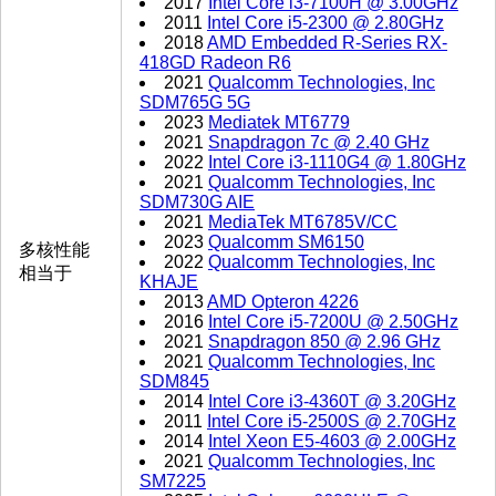
2017
Intel Core i3-7100H @ 3.00GHz
2011
Intel Core i5-2300 @ 2.80GHz
2018
AMD Embedded R-Series RX-
418GD Radeon R6
2021
Qualcomm Technologies, Inc
SDM765G 5G
2023
Mediatek MT6779
2021
Snapdragon 7c @ 2.40 GHz
2022
Intel Core i3-1110G4 @ 1.80GHz
2021
Qualcomm Technologies, Inc
SDM730G AIE
2021
MediaTek MT6785V/CC
2023
Qualcomm SM6150
多核性能
2022
Qualcomm Technologies, Inc
相当于
KHAJE
2013
AMD Opteron 4226
2016
Intel Core i5-7200U @ 2.50GHz
2021
Snapdragon 850 @ 2.96 GHz
2021
Qualcomm Technologies, Inc
SDM845
2014
Intel Core i3-4360T @ 3.20GHz
2011
Intel Core i5-2500S @ 2.70GHz
2014
Intel Xeon E5-4603 @ 2.00GHz
2021
Qualcomm Technologies, Inc
SM7225