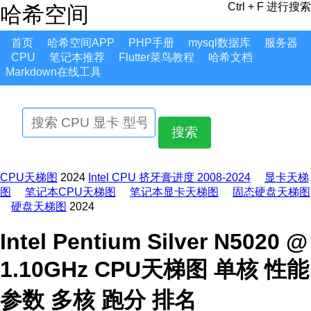
Ctrl + F 进行搜索
哈希空间
首页
哈希空间APP
PHP手册
mysql数据库
服务器
CPU
笔记本推荐
Flutter菜鸟教程
哈希文档
Markdown在线工具
搜索
CPU天梯图
2024
Intel CPU 挤牙膏进度 2008-2024
显卡天梯
图
笔记本CPU天梯图
笔记本显卡天梯图
固态硬盘天梯图
硬盘天梯图
2024
Intel Pentium Silver N5020 @
1.10GHz CPU天梯图 单核 性能
参数 多核 跑分 排名